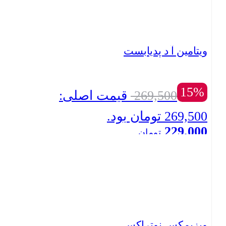
ویتامین آ د پدیابست
15%
269,500
قیمت اصلی:
269,500 تومان بود.
229,000
تومان
بستن
قیمت فعلی: 229,000 تومان.
ویزیمکس نوتراکس