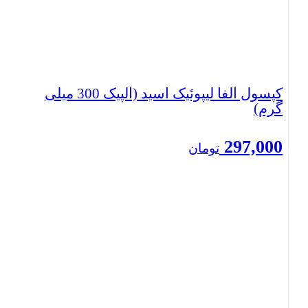
کپسول آلفا لیپوئیک اسید (آلپیک 300 میلی
گرم)
297,000
تومان
بستن