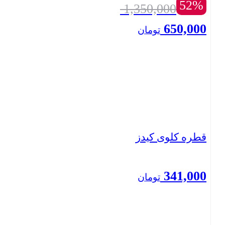
52%
1,350,000
650,000
تومان
بستن
قطره کلوی کیدز
341,000
تومان