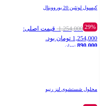
کپسول لوتئین 20 یوروویتال
29%
1,254,000
قیمت اصلی:
1,254,000 تومان بود.
890,000
تومان
بستن
قیمت فعلی: 890,000 تومان.
محلول شستشوی لنز رنیو