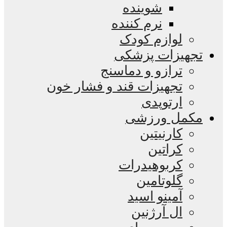
شوینده
نرم کننده
لوازم کودک
تجهیزات پزشکی
ترازو و دماسنج
تجهیزات قند و فشار خون
ارتوپدی
مکمل ورزشی
کارنیتین
کراتین
کربوهیدرات
گلوتامین
آمینو اسید
ال آرژنین