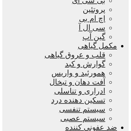
بی سی ای
پروتئین
اچ ام بی
سی ال آ
گین آپ
مکمل گیاهی
قلب و عروق گیاهی
گوارش و کبد
همورئید و واریس
آفت دهان و تبخال
ادراری و تناسلی
تسکین دهنده درد
سیستم تنفسی
سیستم عصبی
ضد عفونی کننده