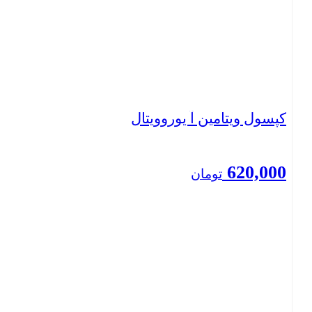
بستن
کپسول ویتامین آ یوروویتال
620,000
تومان
بستن