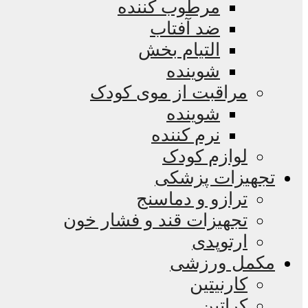
مرطوب کننده
ضد آفتاب
التیام بخش
شوینده
مراقبت از موی کودک
شوینده
نرم کننده
لوازم کودک
تجهیزات پزشکی
ترازو و دماسنج
تجهیزات قند و فشار خون
ارتوپدی
مکمل ورزشی
کارنیتین
کراتین