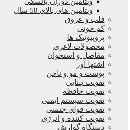
ویتامین دوران یائسگی
ویتامین های بالای 50 سال
قلب و عروق
کم خونی
پروبیوتیک ها
محصولات لاغری
مفاصل و استخوان
اشتها آور
پوست و مو و ناخن
تقویت بینایی
تقویت حافظه
تقویت سیستم ایمنی
تقویت قوای جنسی
تقویت کننده و انرژی
دستگاه گوارش