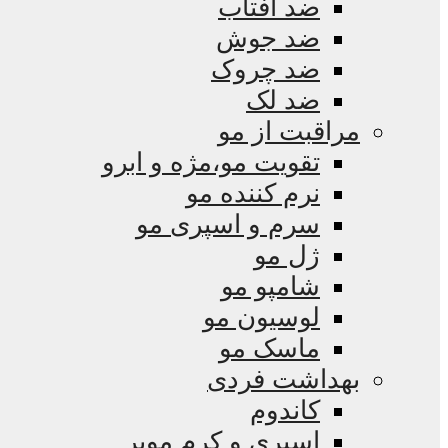
ضد آفتاب
ضد جوش
ضد چروک
ضد لک
مراقبت از مو
تقویت مو،مژه و ابرو
نرم کننده مو
سرم و اسپری مو
ژل مو
شامپو مو
لوسیون مو
ماسک مو
بهداشت فردی
کاندوم
اسپری و کرم موبر