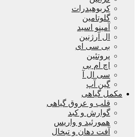
کربوهیدرات
گلوتامین
آمینو اسید
ال آرژنین
بی سی ای
پروتئین
اچ ام بی
سی ال آ
گین آپ
مکمل گیاهی
قلب و عروق گیاهی
گوارش و کبد
همورئید و واریس
آفت دهان و تبخال