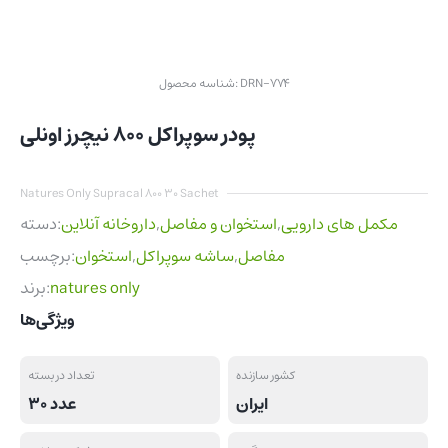
DRN-774
شناسه محصول:
پودر سوپراکل 800 نیچرز اونلی
Natures Only Supracal 800 30 Sachet
مکمل های دارویی
,
استخوان و مفاصل
,
داروخانه آنلاین
دسته:
مفاصل
,
ساشه سوپراکل
,
استخوان
برچسب:
natures only
برند:
ویژگی‌ها
کشور سازنده
تعداد در بسته
ایران
30 عدد