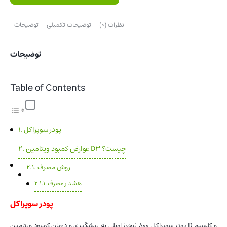
نظرات (0)
توضیحات تکمیلی
توضیحات
توضیحات
Table of Contents
پودر سوپراکل
عوارض کمبود ویتامین D3 چیست؟
روش مصرف
هشدار مصرف
پودر سوپراکل
پودر سوپراکل 800 نیچرز اونلی به پیشگیری و درمان کمبود ویتامین D و کلسیم