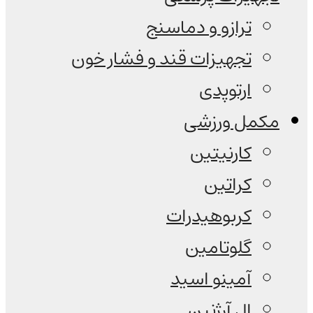
ترازو و دماسنج
تجهیزات قند و فشار خون
ارتوپدی
مکمل ورزشی
کارنیتین
کراتین
کربوهیدرات
گلوتامین
آمینو اسید
ال آرژنین