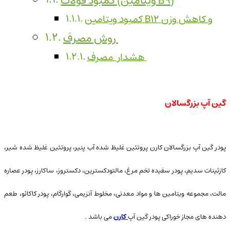
کمبود فولات (ویتامین B9)
کمبود ویتامین B۱۲ و کاهش وزن
روش مصرف
هشدار مصرف
گین آپ بزرگسالان
پودر گین آپ بزرگسالان کارن پروتئین غلیظ شده آب پنیر، پروتئین غلیظ شده شیر،
کازئینات سدیم، پودر سفیده تخم مرغ، مالتودکسترین، دکستروز، ساکارز، پودر عصاره
مالت، مجموعه ویتامین ها و مواد معدنی، مخلوط آنزیمی، گوارگام، پودر کاکائو، طعم
دهنده های مجاز خوراکی پودر گین آپ
کارن
می باشد .