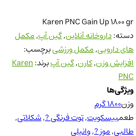
Karen PNC Gain Up 1800 gr
دسته:
داروخانه آنلاین
,
گین آپ
,
مکمل
های دارویی
,
مکمل ورزشی
برچسب:
افزایش وزن
,
کارن
,
گین آپ
برند:
Karen
PNC
ویژگی‌ها
وزن
1800 گرم
طعم
بیسکویت
,
توت فرنگی ?
,
شکلاتی
,
طالبی
,
موز ?
,
وانیلی