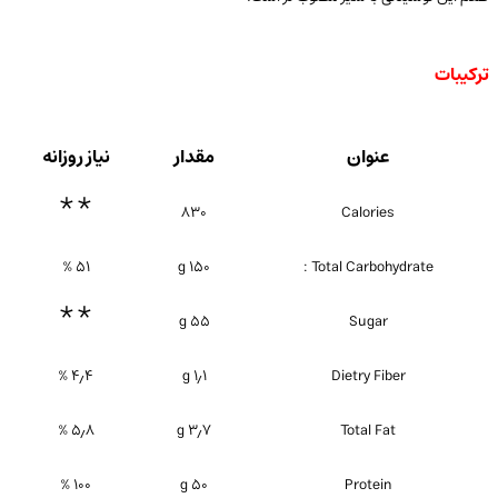
ترکیبات
عنوان
مقدار
نیاز روزانه
**
۸۳۰
Calories
۵۱ %
۱۵۰ g
Total Carbohydrate :
**
۵۵ g
Sugar
۴٫۴ %
۱٫۱ g
Dietry Fiber
۵٫۸ %
۳٫۷ g
Total Fat
۱۰۰ %
۵۰ g
Protein