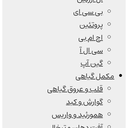
بی سی ای
پروتئین
اچ ام بی
سی ال آ
گین آپ
مکمل گیاهی
قلب و عروق گیاهی
گوارش و کبد
همورئید و واریس
آفت دهان و تبخال