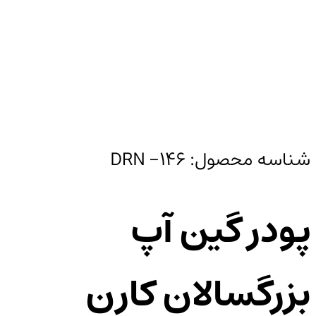
شناسه محصول:
DRN -146
پودر گین آپ
بزرگسالان کارن