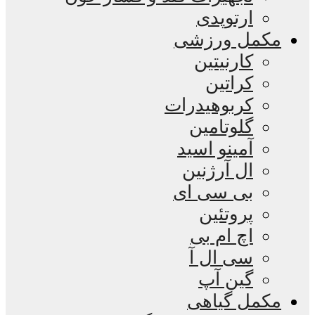
ارتوپدی
مکمل ورزشی
کارنیتین
کراتین
کربوهیدرات
گلوتامین
آمینو اسید
ال آرژنین
بی سی ای
پروتئین
اچ ام بی
سی ال آ
گین آپ
مکمل گیاهی