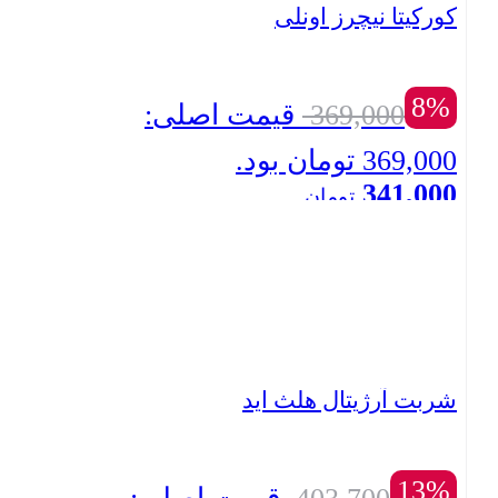
کورکیتا نیچرز اونلی
8%
369,000
قیمت اصلی:
369,000 تومان بود.
341,000
تومان
بستن
قیمت فعلی: 341,000 تومان.
شربت آرژیتال هلث اید
13%