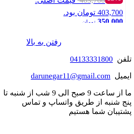
403,700
قیمت اصلی:
403,700 تومان بود.
350,000
تومان
بستن
قیمت فعلی: 350,000 تومان.
رفتن به بالا
تلفن
04133331800
ایمیل
darunegar11@gmail.com
ما از ساعت 9 صبح الی 9 شب از شنبه تا
پنج شنبه از طریق واتساپ و تماس
پشتیبان شما هستیم