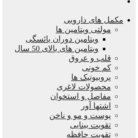
مکمل های دارویی
مولتی ویتامین ها
ویتامین دوران یائسگی
ویتامین های بالای 50 سال
قلب و عروق
کم خونی
پروبیوتیک ها
محصولات لاغری
مفاصل و استخوان
اشتها آور
پوست و مو و ناخن
تقویت بینایی
تقویت حافظه