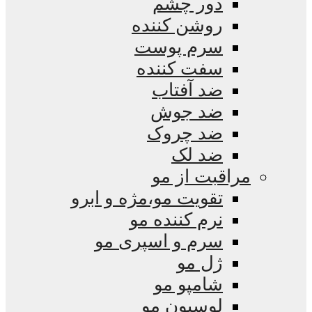
دور چشم
روشن کننده
سرم پوست
سفت کننده
ضد آفتاب
ضد جوش
ضد چروک
ضد لک
مراقبت از مو
تقویت مو،مژه و ابرو
نرم کننده مو
سرم و اسپری مو
ژل مو
شامپو مو
لوسیون مو