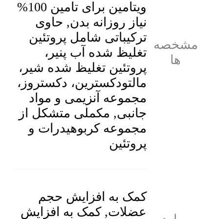
ویتامین برای تامین 100%
نیاز روزانه بدن, حاوی
ترکیباتی شامل پروتئین
مشخصه
تغلیظ شده آب پنیر،
ها
پروتئین تغلیظ شده شیر،
مالتودکسترین، دکستروز،
مجموعه آنزیمی و مواد
جانبی, مکملی متشکل از
مجموعه کربوهیدرات و
پروتئین
کمک به افزایش حجم
عضلات, کمک به افزایش