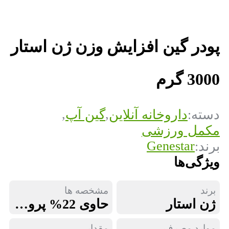
پودر گین افزایش وزن ژن استار
3000 گرم
,
,
دسته:
داروخانه آنلاین
گین آپ
مکمل ورزشی
Genestar
برند:
ویژگی‌ها
برند
مشخصه ها
ژن استار
حاوی 22% پروتئین شامل انواع پروتئین های آب پنیر و شیر, حاوی انواع ویتامین برای تامین 100% نیاز روزانه بدن, حاوی ترکیباتی شامل پروتئین تغلیظ شده آب پنیر، پروتئین تغلیظ شده شیر، مالتودکسترین، دکستروز، مجموعه آنزیمی و مواد جانبی, مکملی متشکل از مجموعه کربوهیدرات و پروتئین
موارد مصرف
مقدار