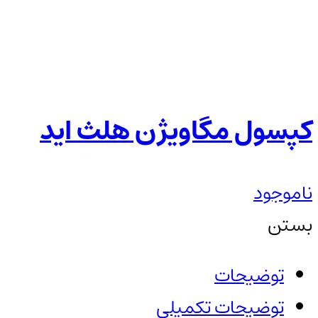
کپسول مگاویژن هلث اید
ناموجود
بستن
توضیحات
توضیحات تکمیلی