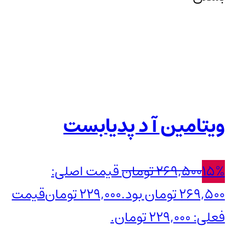
ویتامین آ د پدیابست
15%
269,500
تومان
قیمت اصلی:
269,500 تومان بود.
229,000
تومان
قیمت
فعلی: 229,000 تومان.