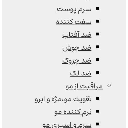
سرم پوست
سفت کننده
ضد آفتاب
ضد جوش
ضد چروک
ضد لک
مراقبت از مو
تقویت مو،مژه و ابرو
نرم کننده مو
سرم و اسپری مو