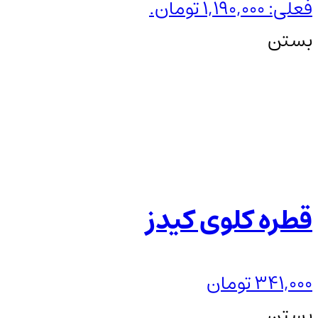
فعلی: 1,190,000 تومان.
بستن
قطره کلوی کیدز
341,000
تومان
بستن