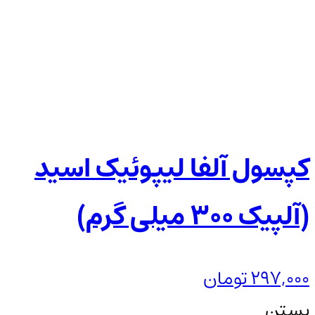
کپسول آلفا لیپوئیک اسید
(آلپیک 300 میلی گرم)
297,000
تومان
بستن