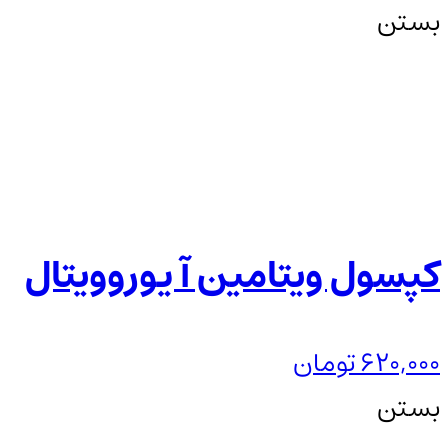
بستن
کپسول ویتامین آ یوروویتال
620,000
تومان
بستن