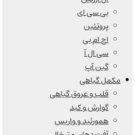
بی سی ای
پروتئین
اچ ام بی
سی ال آ
گین آپ
مکمل گیاهی
قلب و عروق گیاهی
گوارش و کبد
همورئید و واریس
آفت دهان و تبخال