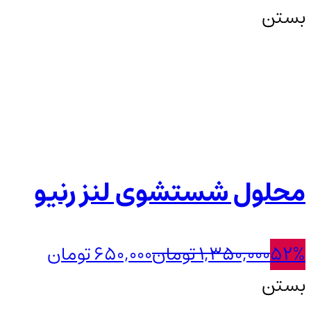
بستن
محلول شستشوی لنز رنیو
52%
1,350,000
تومان
650,000
تومان
بستن