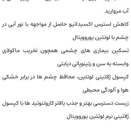
آب مروارید
کاهش استرس اکسیداتیو حاصل از مواجهه با نور آبی در
چشم با لوتئین یوروویتال
تسکین بیماری های چشمی همچون تخریب ماکولای
وابسته به سن و رتینوپاتی دیابتی
کپسول ژلاتینی لوتئین، محافظ چشم ها در برابر خشکی
هوا و آلودگی محیطی
زیست دسترسی بهتر و جذب بالاتر کاروتنوئید ها با کپسول
ژلاتینی نرم لوتئین یوروویتال