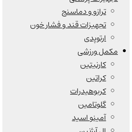
ترازو و دماسنج
تجهیزات قند و فشار خون
ارتوپدی
مکمل ورزشی
کارنیتین
کراتین
کربوهیدرات
گلوتامین
آمینو اسید
ال آرژنین