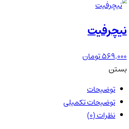
نیچرفیت
569,000
تومان
بستن
توضیحات
توضیحات تکمیلی
نظرات (0)