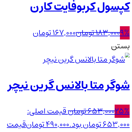
کپسول کربوفایت کارن
9%
183,000
تومان
167,000
تومان
بستن
شوگر متا بالانس گرین نیچر
25%
653,000
تومان
قیمت اصلی:
653,000 تومان بود.
490,000
تومان
قیمت