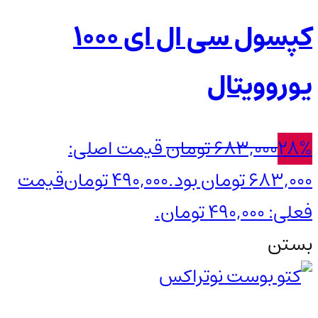
کپسول سی ال ای 1000
یوروویتال
28%
683,000
تومان
قیمت اصلی:
683,000 تومان بود.
490,000
تومان
قیمت
فعلی: 490,000 تومان.
بستن