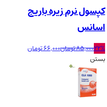
کپسول نرم زیره باریج
اسانس
22%
85,000
تومان
66,000
تومان
بستن