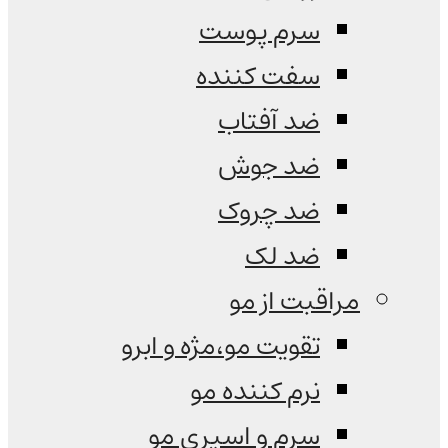
سرم پوست
سفت کننده
ضد آفتاب
ضد جوش
ضد چروک
ضد لک
مراقبت از مو
تقویت مو،مژه و ابرو
نرم کننده مو
سرم و اسپری مو