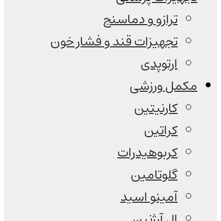
ترازو و دماسنج
تجهیزات قند و فشار خون
ارتوپدی
مکمل ورزشی
کارنیتین
کراتین
کربوهیدرات
گلوتامین
آمینو اسید
ال آرژنین