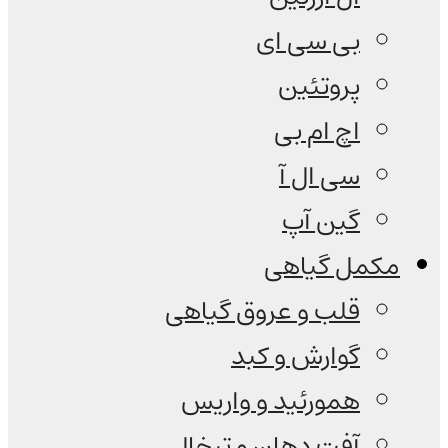
بی سی ای
پروتئین
اچ ام بی
سی ال آ
گین آپ
مکمل گیاهی
قلب و عروق گیاهی
گوارش و کبد
همورئید و واریس
آفت دهان و تبخال