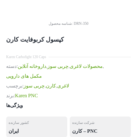
DRN-350
شناسه محصول:
کپسول کربوفایت کارن
Karen Carbofight 120 Caps
,
محصولات لاغری
,
چربی سوز
,
داروخانه آنلاین
دسته:
مکمل های دارویی
لاغری
,
کارن
,
چربی سوز
برچسب:
Karen PNC
برند:
ویژگی‌ها
شرکت سازنده
کشور سازنده
کارن – PNC
ایران