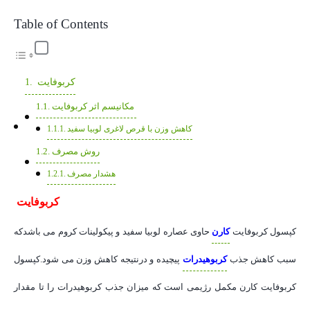
Table of Contents
کربوفایت
مکانیسم اثر کربوفایت
کاهش وزن با قرص لاغری لوبیا سفید
روش مصرف
هشدار مصرف
کربوفایت
کپسول کربوفایت
کارن
حاوی عصاره لوبیا سفید و پیکولینات کروم می باشدکه
سبب کاهش جذب
کربوهیدرات
پیچیده و درنتیجه کاهش وزن می شود.کپسول
کربوفایت کارن مکمل رژیمی است که میزان جذب کربوهیدرات را تا مقدار