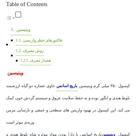
Table of Contents
وینیسین
فاکتورهای خطر واریسی
روش مصرف
هشدار مصرف
وینیسین
کپسول ۳۵۰ میلی گرم وینیسین
باریج اسانس
حاوی عصاره دو گیاه ارزشمند
بلوط هندی و انگور بوده و به حفظ سلامت عروق و سیستم گردش خون کمک
می کند. این کپسول در بهبود واریس های سطحی و عمقی و نارسایی مزمن
وریدی موثر است.
کپسول
وینیسین
باریج اسانس با دارا بودن مواد موثره شاه بلوط هندی و