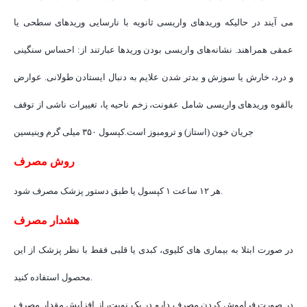
می آیند در حالیکه وریدهای واریسی ثانویه با نارسایی وریدهای سطحی یا
عمقی همراهند. نشانه‌های واریسی بودن وریدها عبارتند از: احساس سنگینی
و درد، خارش یا سوزش و بدتر شدن علایم به دنبال ایستادن طولانی. عوارض
بالقوه وریدهای واریسی شامل عفونت، زخم ناحیه پا، تغییرات ناشی از توقف
جریان خون (استاز) و ترومبوز است.کپسول ۳۵۰ میلی گرم وینیسین
روش مصرف
هر ۱۲ ساعت ۱ کپسول یا طبق دستور پزشک مصرف شود.
هشدار مصرف
در صورت ابتلا به بیماری های کلیوی، کبدی یا قلبی فقط با نظر پزشک از این
محصول استفاده کنید.
در صورت فراموش کردن مصرف دارو در یک نوبت، از افزایش مقدار مصرف