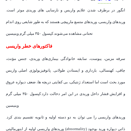
انگور در برطرف شدن علایم واریس و نارسایی های وریدی موثر است.
وریدهای واریسی، وریدهای متسع مارپیچی هستند که به طور شایعی روی اندام
تحتانی مشاهده می‌شوند.کپسول ۳۵۰ میلی گرم وینیسین
فاکتورهای خطر واریسی
سرفه مزمن، یبوست، سابقه خانوادگی بیماری‌های وریدی، جنس مؤنث،
چاقی، کهنسالی، بارداری و ایستادن طولانی. پاتوفیزیولوژی اصلی واریس
مورد بحث است اما استعداد ژنتیکی، بی کفایتی دریچه ها، ضعف دیواره عروق
و افزایش فشار داخل وریدی در این امر دخالت دارد.کپسول ۳۵۰ میلی گرم
وینیسین
وریدهای واریسی را می توان به دو دسته اولیه و ثانویه تقسیم بندی کرد.
وریدهای واریسی اولیه از ابنورمالیتی (abnormality) ذاتی دیواره ورید بوجود