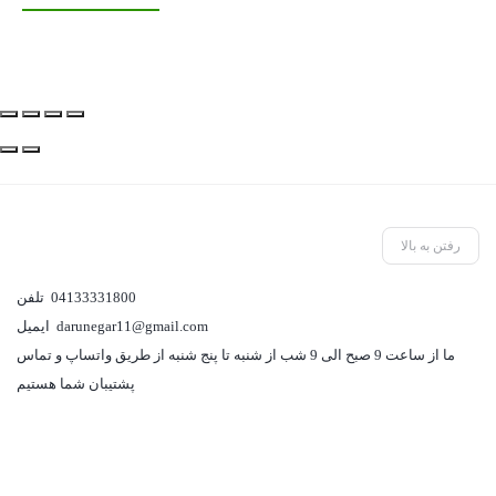
رفتن به بالا
04133331800
تلفن
darunegar11@gmail.com
ایمیل
ما از ساعت 9 صبح الی 9 شب از شنبه تا پنج شنبه از طریق واتساپ و تماس
پشتیبان شما هستیم