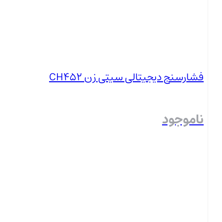
فشارسنج دیجیتالی سیتی زن CH452
ناموجود
بستن