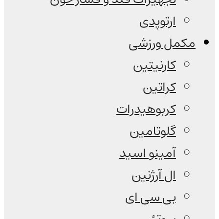
ارتوپدی
مکمل ورزشی
کارنیتین
کراتین
کربوهیدرات
گلوتامین
آمینو اسید
ال آرژنین
بی سی ای