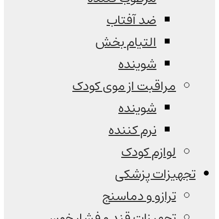
ضد آفتاب
التیام بخش
شوینده
مراقبت از موی کودک
شوینده
نرم کننده
لوازم کودک
تجهیزات پزشکی
ترازو و دماسنج
تجهیزات قند و فشار خون