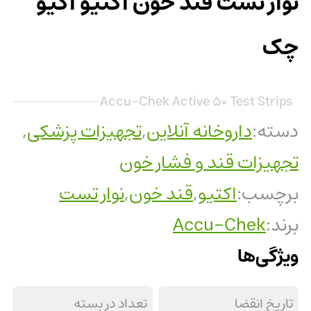
نوار تست قند خون اکتیو اکیو
چک
Accu-Chek Active 50 Test Strips
دسته:
داروخانه آنلاین
,
تجهیزات پزشکی
,
تجهیزات قند و فشار خون
برچسب:
اکتیو
,
قند خون
,
نوار تست
برند:
Accu-Chek
ویژگی‌ها
تاریخ انقضا
تعداد در بسته