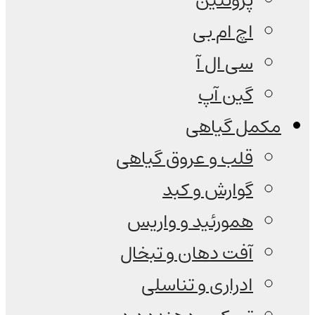
پروتئین
اچ ام بی
سی ال آ
گین آپ
مکمل گیاهی
قلب و عروق گیاهی
گوارش و کبد
همورئید و واریس
آفت دهان و تبخال
ادراری و تناسلی