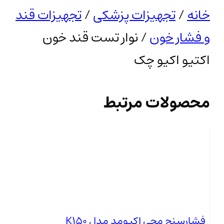
خانه
/
تجهیزات پزشکی
/
تجهیزات قند
و فشار خون
/ نوار تست قند خون
اکتیو اکیو چک
محصولات مرتبط
فشارسنج مچی اکیومد مدل K150