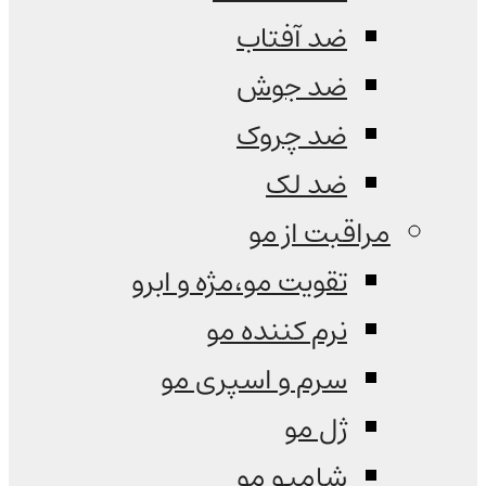
ضد آفتاب
ضد جوش
ضد چروک
ضد لک
مراقبت از مو
تقویت مو،مژه و ابرو
نرم کننده مو
سرم و اسپری مو
ژل مو
شامپو مو