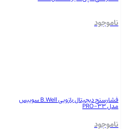
ناموجود
بستن
فشارسنج دیجیتال بازویی B.Well سوییس
مدل PRO-33
ناموجود