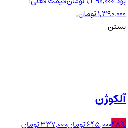
بود.
1,390,000
تومان
قیمت فعلی:
1,390,000 تومان.
بستن
آلکوژن
48%
645,000
تومان
337,000
تومان