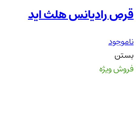
قرص رادیانس هلث اید
ناموجود
بستن
فروش ویژه