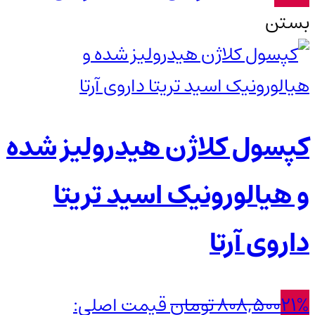
بستن
کپسول کلاژن هیدرولیز شده
و هیالورونیک اسید تریتا
داروی آرتا
21%
808,500
تومان
قیمت اصلی: