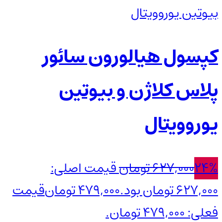
کپسول هیالورون سائور
پلاس کلاژن و بیوتین
یوروویتال
24%
627,000
تومان
قیمت اصلی:
627,000 تومان بود.
479,000
تومان
قیمت
فعلی: 479,000 تومان.