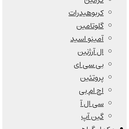
کربوهیدرات
گلوتامین
آمینو اسید
ال آرژنین
بی سی ای
پروتئین
اچ ام بی
سی ال آ
گین آپ