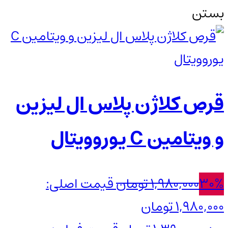
بستن
قرص کلاژن پلاس ال لیزین
و ویتامین C یوروویتال
30%
1,980,000
تومان
قیمت اصلی:
1,980,000 تومان