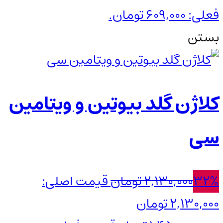
فعلی: 609,000 تومان.
بستن
کلاژن گلد بیوتین و ویتامین
سی
32%
2,130,000
تومان
قیمت اصلی:
2,130,000 تومان