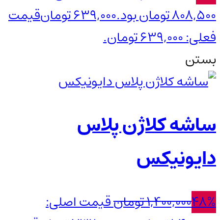
808,500 تومان بود.
639,000
تومان
قیمت
فعلی: 639,000 تومان.
بستن
ساشه کلاژن پلاس
دایونیکس
48%
1,400,000
تومان
قیمت اصلی: