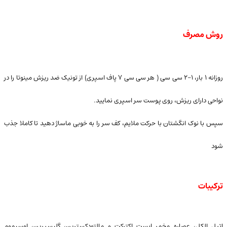
روش مصرف
روزانه ۱ بار، ۱-۲ سی سی ( هر سی سی ۷ پاف اسپری) از تونیک ضد ریزش مینوتا را در
نواحی دارای ریزش، روی پوست سر اسپری نمایید.
سپس با نوک انگشتان با حرکت ملایم، کف سر را به خوبی ماساژ دهید تا کاملا جذب
شود
ترکیبات
اتیل الکل، عصاره مخمر ایست اکترکت و مالتودکسترین، گلیسیرین، اوسیموم