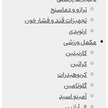
ترازو و دماسنج
تجهیزات قند و فشار خون
ارتوپدی
مکمل ورزشی
کارنیتین
کراتین
کربوهیدرات
گلوتامین
آمینو اسید
ال آرژنین