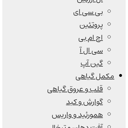
بی سی ای
پروتئین
اچ ام بی
سی ال آ
گین آپ
مکمل گیاهی
قلب و عروق گیاهی
گوارش و کبد
همورئید و واریس
آفت دهان و تبخال