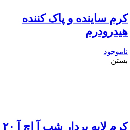
کرم ساینده و پاک کننده
هیدرودرم
ناموجود
بستن
کرم لایه بردار شب آ اچ آ ۲۰