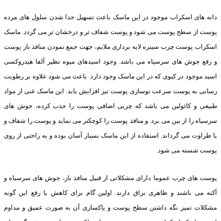
دانه های اسکراب موجود در این ماسک باعث تسهیل جدا شدن سلول های مرده
پوست از سطح پوست می شود و پوست شفاف تر و درخشان تر می گردد. ماسک
اسکراب پوست چرب سینره لایه برداری ملایم، جهت جمع نمودن منافذ باز پوست
و رفع جوش های سرسیاه می باشد. وجود اسیدهای میوه نظیر آلفا هیدروکسی
اسید موجود در کیوی که در این ماسک وجود دارد. باعث می شود علاوه بر رطوبت
رسانی به پوست سرعت نوسازی پوست نیز افزایش یابد. این ماسک غنی از مواد
طبیعی و کائولین می باشد که چربی اضافی پوست را جذب کرده، جوش های
سرسیاه را از بین می برد. و منافذ پوست را کوچکتر می نماید و پوست را شفاف و
با طراوت می گرداند. استفاده از این ماسک بسیار آسان بوده و به راحتی از روی
پوست شسته می شود.
پوست های چرب عموما دارای مشکلاتی از قبیل منافذ باز، جوش های سرسیاه و
آکنه می باشند و ظاهری براق دارند. اولین گام برای کاهش یا رفع این گونه
مشکلات تمیز نگه داشتن سطح پوست و پاکسازی آن به صورت عمیق و مداوم