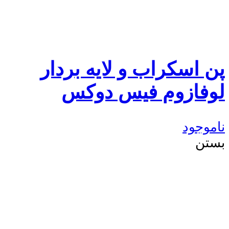
پن اسکراب و لایه بردار
لوفازوم فیس دوکس
ناموجود
بستن