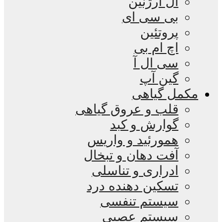
ال آرژنین
بی سی ای
پروتئین
اچ ام بی
سی ال آ
گین آپ
مکمل گیاهی
قلب و عروق گیاهی
گوارش و کبد
همورئید و واریس
آفت دهان و تبخال
ادراری و تناسلی
تسکین دهنده درد
سیستم تنفسی
سیستم عصبی