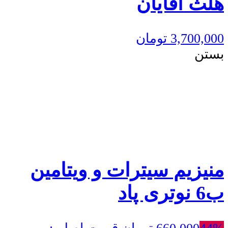
هلث آقایان
3,700,000
تومان
بستن
منیزیم سیترات و ویتامین
ب6 نوتری پاد