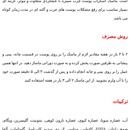
است. ماسک اسکراب پوست چرب سینره با عملکردی متفاوت و موثر، گزینه ای
بسیار مناسب برای رفع مشکلات پوست های چرب و آکنه ای در مدت زمان کوتاه
می باشد.
روش مصرف
۲ تا ۳ بار در هفته مقادیر لازم از ماسک را بر روی پوست در قسمت چانه، بینی و
پیشانی به طرفین صورت پخش کرده و به صورت دورانی ماساژ دهید. در انتها همین
عمل را بر روی بینی و چانه انجام داده و پس از گذشت ۳ الی ۵ دقیقه صورت خود
را با آب ولرم بشویید. از این ماسک ۲ الی ۳ بار در هفته استفاده کنید.
ترکیبات
آب، عصاره سویا، عصاره کیوی، عصاره نارون کوهی، بنتونیت، گلیسرین، ویگام،
صمغ زانتان، EDTA، کائولین، ویتامین E، دی سدیم کاپریلویل گلوتامات، آلفا