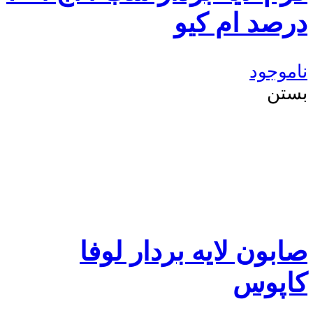
درصد ام کیو
ناموجود
بستن
صابون لایه بردار لوفا
کاپوس