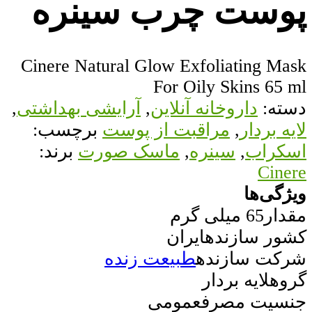
پوست چرب سینره
Cinere Natural Glow Exfoliating Mask
For Oily Skins 65 ml
دسته:
داروخانه آنلاین
,
آرایشی بهداشتی
,
لایه بردار
,
مراقبت از پوست
برچسب:
اسکراب
,
سینره
,
ماسک صورت
برند:
Cinere
ویژگی‌ها
مقدار
65 میلی گرم
کشور سازنده
ایران
شرکت سازنده
طبیعت زنده
گروه
لایه بردار
جنسیت مصرف
عمومی