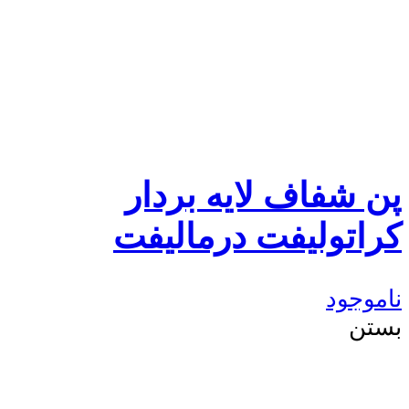
پن شفاف لایه بردار
کراتولیفت درمالیفت
ناموجود
بستن