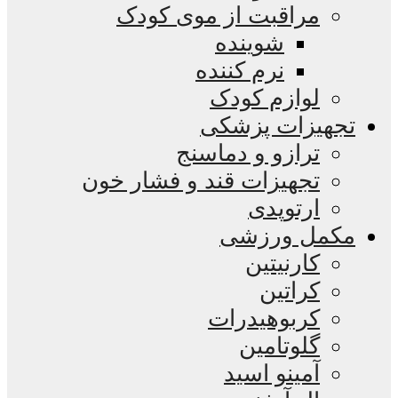
مراقبت از موی کودک
شوینده
نرم کننده
لوازم کودک
تجهیزات پزشکی
ترازو و دماسنج
تجهیزات قند و فشار خون
ارتوپدی
مکمل ورزشی
کارنیتین
کراتین
کربوهیدرات
گلوتامین
آمینو اسید