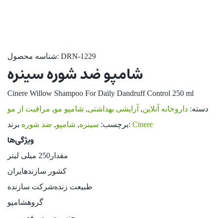
DRN-1229
شناسه محصول:
شامپو ضد شوره سینره
Cinere Willow Shampoo For Daily Dandruff Control 250 ml
دسته:
داروخانه آنلاین
,
آرایشی بهداشتی
,
شامپو مو
,
مراقبت از مو
Cinere
برند:
برچسب:
سینره
,
شامپو
,
ضد شوره
ویژگی‌ها
مقدار
250 میلی لیتر
کشور سازنده
ایران
طبیعت زنده
شرکت سازنده
گروه
شامپو
جنسیت مصرف
عمومی