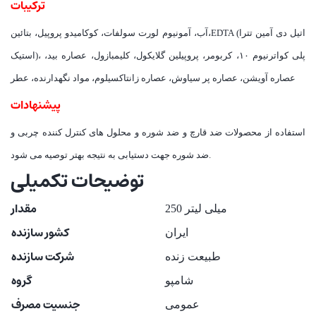
ترکیبات
آب، آمونیوم لورت سولفات، کوکامیدو پروپیل، بتائین،EDTA (اتیل دی آمین تترا
استیک)، پلی کواترنیوم ۱۰، کربومر، پروپیلین گلایکول، کلیمبازول، عصاره بید،
عصاره آویشن، عصاره پر سیاوش، عصاره زانتاکسیلوم، مواد نگهدارنده، عطر
پیشنهادات
استفاده از محصولات ضد قارچ و ضد شوره و محلول های کنترل کننده چربی و
ضد شوره جهت دستیابی به نتیجه بهتر توصیه می شود.
توضیحات تکمیلی
مقدار
250 میلی لیتر
کشور سازنده
ایران
شرکت سازنده
طبیعت زنده
گروه
شامپو
جنسیت مصرف
عمومی