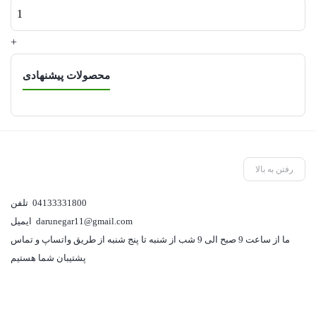
وازلین
کامان
+
عدد
محصولات پیشنهادی
رفتن به بالا
04133331800
تلفن
darunegar11@gmail.com
ایمیل
ما از ساعت 9 صبح الی 9 شب از شنبه تا پنج شنبه از طریق واتساپ و تماس
پشتیبان شما هستیم