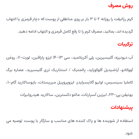
روش مصرف
کرم رزالیفت را روزانه ۲ تا ۳ بار بر روى مناطقی از پوست که دچار قرمزی یا التهاب
گردیده اند، بمالید، مصرف کرم را تا رفع کامل قرمزی و التهاب ادامه دهید.
ترکیبات
آب دیونیزه، گلیسیرین، پلی آکریلامید، سی ۱۳-۱۴ ایزو پارافین، لورت-۷، روغن
آووکادو، آراشیدیل گلوکوزاید، پالمتیک / استئاریک تری گلیسیرید، عصاره برگ
کاملیا سینسیس، اولیو گلایسرایدز، ایزوپروپیل میریستات، بایوساکارید گام-۱،
یونیفن پی-۲۳، لیزین آسپارتات، مالتو دکسترین، ساکارید هیدرولیزات
پیشنهادات
استفاده از شوینده ها و پاک کننده های مناسب و سازگار با پوست توصیه می
شود.