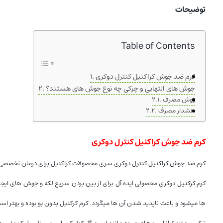
Table of Contents
کرم ضد جوش کراکنیل کنترل دوکری
جوش های التهابی و چرکی چه نوع جوش های هستند؟
روش مصرف
هشدار مصرف
کرم ضد جوش کراکنیل کنترل دوکری
کرم ضد جوش کراکنیل کنترل دوکری سری محصولات کراکنیل برای درمان تخصصی 
کرم کرکنیل دوکری محصولی ایده آل برای از بین بردن سریع لکه و جوش های 
ها میشود و باعث ناپدید شدن آن ها میگردد. کرم کرکنیل بدون بو بوده و بهتر است 
ﺗﺮﮐﯿﺒﯽ ﻣﺘﻨﻮع از اﺳﯿﺪھﺎی ﻣﯿﻮه ﻣﺎﻧﻨﺪ اﺳﯿﺪ ﮔﻠﯿﮑﻮﻟﯿﮏ ، اﺳﯿﺪ ﺳﺎﻟﺴﯿﻠﯿﮏ و اﺳﯿﺪ
در اﯾﻦ ﮐﺮم ﺗﺮﮐﯿﺐ ﻧﻮﯾﻨﯽ ﺑﻪ ﻧﺎم ﻣﯿﺮﺗﺎﺳﯿﻦ وﺟﻮد دارد ﮐﻪ ﺑﻪ طﻮر اﻧﺘﺨﺎﺑﯽ از رﺷﺪ ﻣ