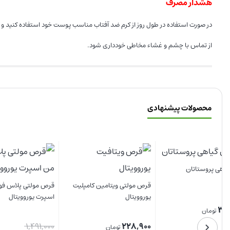
از تماس با چشم و غشاء مخاطی خودداری شود.
محصولات پیشنهادی
قرص مولتی ویتامین کامپلیت
قرص مولتی پلاس فور من
یوروویتال
اسپرت یوروویتال
نوتراسن
26%
قیمت
950,000
1,491,000
228,900
تومان
اصلی:
475,000
1,100,000
تومان