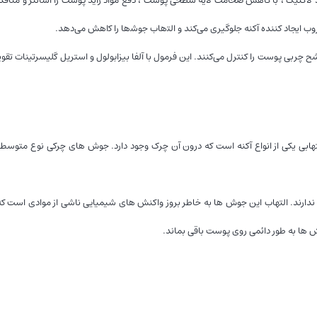
ﺢ ﭼﺮﺑﯽ ﭘﻮﺳﺖ را ﮐﻨﺘﺮل ﻣﯽﮐﻨﻨﺪ. اﯾﻦ ﻓﺮﻣﻮل ﺑﺎ آﻟﻔﺎ ﺑﯿﺰاﺑﻮﻟﻮل و اﺳﺘﺮﯾﻞ ﮔﻠﯿﺴﺮﺗﯿﻨﺎت ﺗ
هابی یکی از انواع آکنه است که درون آن چرک وجود دارد. جوش های چرکی نوع متو
ندارند. التهاب این جوش ها به خاطر بروز واکنش های شیمیایی ناشی از موادی است ک
ها به طور دائمی روی پوست باقی بماند.
ر نور مستقیم آفتاب قرار نگیرید.