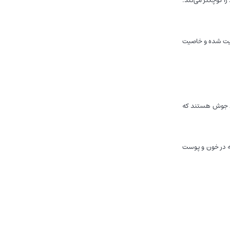
ﻘﻮﯾﺖ ﺷﺪه و ﺧﺎﺻﯿﺖ
سط جوش هستند که
ه در خون و پوست