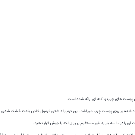
پوست های چرب و آکنه ای ارائه شده است.
ایجاد شده بر روی پوست چرب میباشد. این کرم با داشتن فرمول خاص باعث خشک شدن
آن را دو تا سه بار به طور مستقیم بر روی لکه یا جوش قرار دهید.
 ﻻﮐﺘﯿﮏ ، ﺑﺎ ﮐﺎهش ضخاﻣﺖ ﻻﯾﻪ ﺳﻄﺤﯽ ﭘﻮﺳﺖ ، دﻓﻊ ﻣﻮاد زاﯾﺪ ﭘﻮﺳﺖ را آﺳﺎﻧﺘﺮ و ﻣﻨﺎﻓﺬ ر
ﯿﮑﺮوب اﯾﺠﺎد ﮐﻨﻨﺪه آﮐﻨﻪ ﺟﻠﻮﮔﯿﺮی ﻣﯽﮐﻨﺪ و اﻟﺘهاب ﺟﻮﺷها را ﮐاهش ﻣﯽدهد.