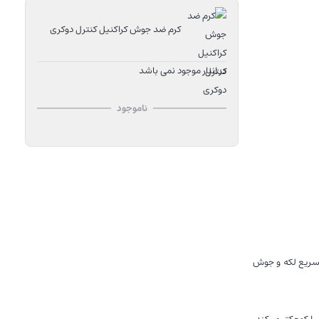
در انبار موجود نمی باشد
ناموجود
 سریع لکه و جوش
ا ﮐﻮﭼﮑﺘﺮ ﻣﯽﮐﻨﺪ.