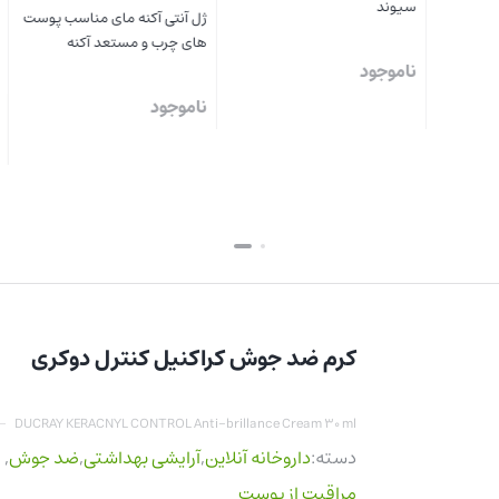
ژل آنتی آکنه مای مناسب پوست
ناموجود
های چرب و مستعد آکنه
ناموجود
بستن
بستن
کرم ضد جوش کراکنیل کنترل دوکری
DUCRAY KERACNYL CONTROL Anti-brillance Cream 30 ml
دسته:
داروخانه آنلاین
,
آرایشی بهداشتی
,
ضد جوش
,
مراقبت از پوست
برچسب:
ضد جوش
,
لایه بردار
,
مرطوب کنده