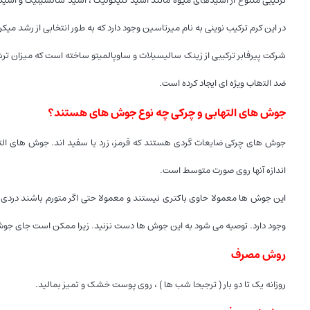
ﺷﺮﮐﺖ ﭘﯿﺮﻓﺎﺑﺮ ﺗﺮﮐﯿﺒﯽ از زﯾﻨﮏ ﺳﺎﻟﯿﺴﯿﻼت و ﺳﺎوﭘﺎﻟﻤﯿﺘﻮ ﺳﺎﺧﺘﻪ اﺳﺖ ﮐﻪ ﻣﯿﺰان ﺗﺮﺷ
ﺿﺪ اﻟﺘهاب وﯾﮋه ای اﯾﺠﺎد ﮐﺮده اﺳﺖ.
جوش های التهابی و چرکی چه نوع جوش های هستند؟
جوش های چرکی ضایعات گردی هستند که قرمز، زرد یا سفید اند. جوش های الت
اندازه آنها روی صورت متوسط است.
این جوش ها معمولا حاوی باکتری نیستند و معمولا حتی اگر متورم باشند دردی 
وجود دارد. توصیه می شود به این جوش ها دست نزنید. زیرا ممکن است جای جوش 
روش مصرف
روزانه یک تا دو بار ( ترجیحا شب ها ) ، روی پوست خشک و تمیز بمالید.
هشدار مصرف
در صورت استفاده در طول روز از کرم ضد آفتاب مناسب پوست خود استفاده کنید و زی