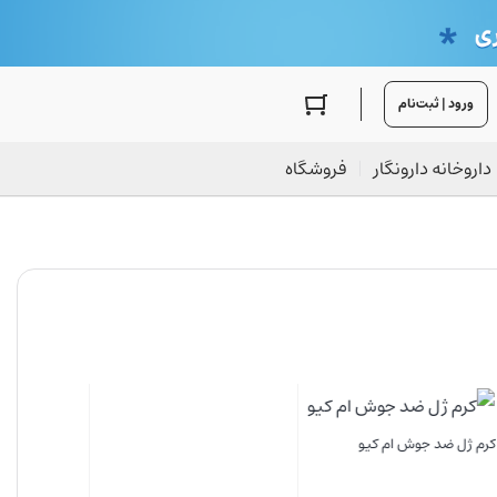
ورود | ثبت‌نام
داروخانه دارونگار
فروشگاه
صابون بنزویل پروکساید دئودراگ
صابون ضد جوش تی تری سیوند