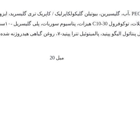
آب، گلیسیرین، بیوتیلن گلیکولکاپرلیک / کاپریک تری گلیسرید، ایزو نونیل ایزو نونانوات، ستئاریل 
 پپتید، پالمیتوئیل تترا پپتید-۷، روغن گیاهی هیدروژنه شده، عصاره برگ کرفس، عصاره شاه بلوط، گل همیشه بهار، عصاره
20 میل