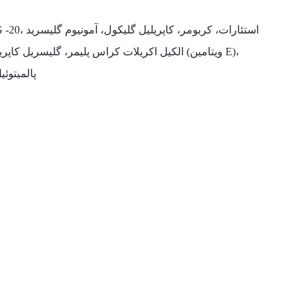
پالمیتوئیل پنتائول الیگو