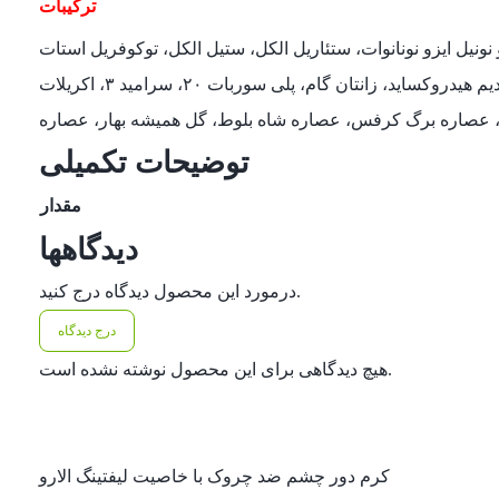
ترکیبات
الکل، ستیل الکل، توکوفریل استات، PEG -20، استئارات، کربومر، کاپریلیل گلیکول، آمونیوم گلیسرید
هیزات، پتاسیوم سوربات، پلی گلیسریل -۱۰سدیم هیدروکساید، زانتان گام، پلی سوربات ۲۰، سرامید ۳، اکریلات C10-30 الکیل اکریلات کراس پلیمر، گلیسریل کاپریلات، توکوفرول (ویتامین E)،
توضیحات تکمیلی
مقدار
دیدگاهها
درمورد این محصول دیدگاه درج کنید.
درج دیدگاه
هیچ دیدگاهی برای این محصول نوشته نشده است.
کرم دور چشم ضد چروک با خاصیت لیفتینگ الارو