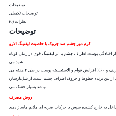
توضیحات
توضیحات تکمیلی
نظرات (0)
توضیحات
کرم دور چشم ضد چروک با خاصیت لیفتینگ الارو
ر لیفتینگ قوی در زمان کوتاه‎ مدت، سفت ‏کننده و استحکام ‎بخش سلول ‎های پوست اطراف چشم
می ‎‏شود.
با خاصیت لیفتینگ و با تاثیر ۷۴% پیشرفت و بهبودی در علایم چروک های ظریف و ۶۰% افزایش قوام و الاستیسیته پوست در طی ۴ هفته می‎ باشد. کرم دور چشم ضد چروک با خاصیت لیفتینگ الارو
بازسازی‎کننده و ضد چروک بسیار قوی، از بین برنده خطوط و چروک اطراف چشم است. از شل‎ شدگی و افتادگی پوست اطراف چشم پیشگیری می کند. مناسب انواع پوست حتی پوست ‎های خشک و
بسیار خشک می ‎باشد.
روش مصرف