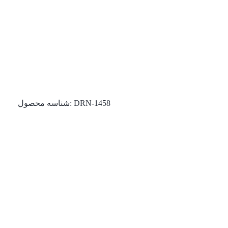
DRN-1458
شناسه محصول: