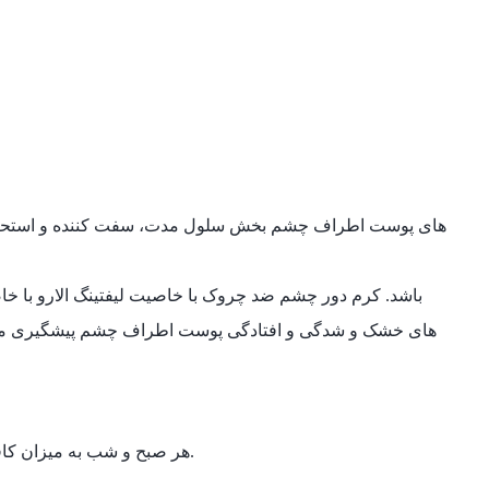
هر صبح و شب به میزان کافی (یک عدس) از کرم دور چشم را روی پوست تمیز اطراف چشم، از داخل به خارج کشیده سپس با حرکات ضربه ای ملایم ماساژ دهید.