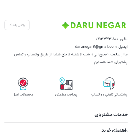
فعلی:
بود.
فعلی:
بود.
فع
118,000 تومان.
149,000 تومان.
9,000
رفتن به بالا
تلفن
04133331800
ایمیل
darunegar11@gmail.com
ما از ساعت 9 صبح الی 9 شب از شنبه تا پنج شنبه از طریق واتساپ و تماس
پشتیبان شما هستیم
پشتیبانی تلفنی و واتساپ
پرداخت مطمئن
محصولات اصل
خدمات مشتریان
راهنمای خرید