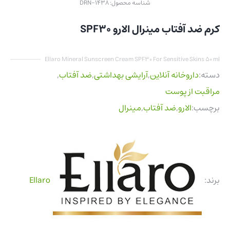
شناسه محصول:
DRN-1438
کرم ضد آفتاب مینرال الارو SPF30
Ellaro Mineral Sunscreen Cream SPF30 For Sensitive Skins 50 ml
دسته:
داروخانه آنلاین
,
آرایشی بهداشتی
,
ضد آفتاب
,
مراقبت از پوست
برچسب:
الارو
,
ضد آفتاب
,
مینرال
برند:
Ellaro