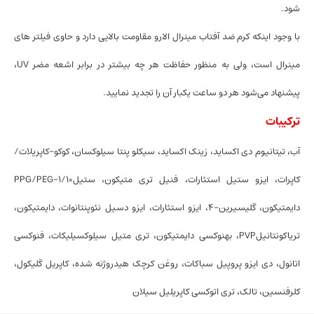
شود.
با وجود اینکه کرم ضد آفتاب مینرال الارو مقاومت بالایی دارد و حاوی فیلتر های
مینرال است، ولی به منظور حفاظت هر چه بیشتر در برابر اشعه مضر UV،
پیشنهاد می‌شود هر دو ساعت یکبار آن را تجدید نمایید.
ترکیبات
آب، تیتانیوم دی اکساید، زینک اکساید، سیکلو پنتا سیلوکسان، کوکو-کاپریلات/
کاپرات، ایزو ستیل استئارات، فنیل تری متیکون، ستیلPPG/PEG-1/10
دایمتیکون، گلیسیرین-۴، ایزو استئارات، ایزو دسیل نئوپنتانوات، دایمتیکون،
تریاکونتانیلPVP، بهنوکسی دایمتیکون، تری متیل سیلوکسیلیکات، فنوکسی
اتانول، دی ایزو پروپیل سباکات، روغن کرچک هیدروژنه شده، کاپریل گلیکول،
کلرفنسین، تالک، تری اتوکسی کاپریلیل سیلان