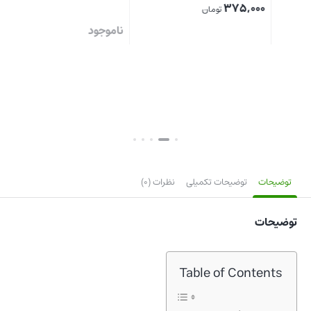
375,000
تومان
ناموجود
کپس
بستن
بستن
نا
بست
توضیحات
توضیحات تکمیلی
نظرات (0)
توضیحات
Table of Contents