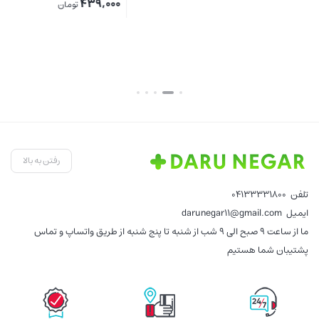
اصلی:
439,000
تومان
قیمت
535,000 تومان
بستن
بستن
00
فعلی:
بود.
439,000 تومان.
بست
رفتن به بالا
تلفن
04133331800
ایمیل
darunegar11@gmail.com
ما از ساعت 9 صبح الی 9 شب از شنبه تا پنج شنبه از طریق واتساپ و تماس
پشتیبان شما هستیم