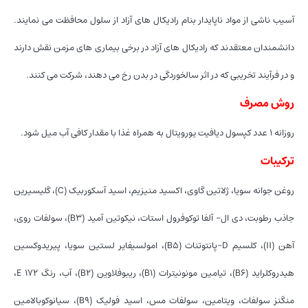
آسیب ناشی از مواد ناپایدار بنام رادیکال های آزاد از سلول محافظت می نمایند.
دانشمندان معتقدند که رادیکال های آزاد در برخی بیماری های مزمن نقش دارند
و در فرآیند تخریبی که در اثر سالخوردگی در بدن رخ می دهند، شرکت می کنند.
روش مصرف
روزانه ۱ عدد کپسول دیافیت یورویتال به همراه غذا با مقدار کافی آب میل شود.
ترکیبات
روغن جوانه سویا، ژلاتین گاوی، اکسید منیزیم، اسید آسکوربیک (C)، گلیسیرین
جاذب رطوبت، دی ال- آلفا توکوفرول استات، نیکوتین آمید (B۳)، سولفات روی،
آهن (II)، کلسیم D-پانتوتنات (B۵)، امولسیفایر لستین سویا، پیریدوکسین
هیدروکلراید (B۶)، تیامین مونونیترات (B۱)، ریبوفلاوین (B۲)، آب، رنگ E ۱۷۲،
منگنز سولفات، ویتامین، سولفات مس، اسید فولیک (B۹)، سیانوکوبالامین