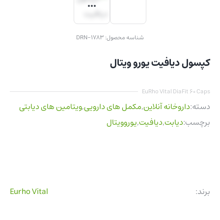
شناسه محصول:
DRN-1783
کپسول دیافیت یورو ویتال
EuRho Vital DiaFit 60 Caps
دسته:
داروخانه آنلاین
,
مکمل های دارویی
,
ویتامین های دیابتی
برچسب:
دیابت
,
دیافیت
,
یوروویتال
برند:
Eurho Vital