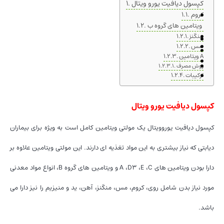
کپسول دیافیت یورو ویتال
کروم
ویتامین های گروه ب
منگنز
مس
ویتامین A
روش مصرف
ترکیبات
کپسول دیافیت یورو ویتال
کپسول دیافیت یوروویتال یک مولتی ویتامین کامل است به ویژه برای بیماران
دیابتی که نیاز بیشتری به این مواد تغذیه ای دارند. این مولتی ویتامین علاوه بر
دارا بودن ویتامین های A ،D3 ،E ،C و ویتامین های گروه B، انواع مواد معدنی
مورد نیاز بدن شامل روی، کروم، مس، منگنز، آهن، ید و منیزیم را نیز دارا می
باشد.