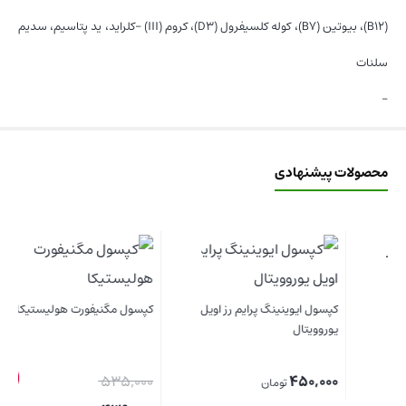
(B۱۲)، بیوتین (B۷)، کوله کلسیفرول (D۳)، کروم (III) -کلراید، ید پتاسیم، سدیم
سلنات
–
محصولات پیشنهادی
کپسول ایوینینگ پرایم رز اویل
کپسول مگنیفورت هولیستیکا
یوروویتال
18%
قیمت
535,000
450,000
تومان
ساش