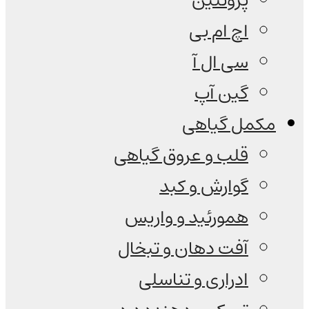
پروتئین
اچ ام بی
سی ال آ
گین آپ
مکمل گیاهی
قلب و عروق گیاهی
گوارش و کبد
همورئید و واریس
آفت دهان و تبخال
ادراری و تناسلی