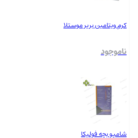
کرم ویتامین بریر موستلا
ناموجود
بستن
شامپو بچه فولیکا