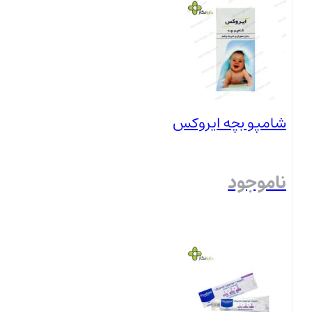
بستن
شامپو بچه ایروکس
ناموجود
بستن