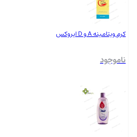
کرم ویتامینه A و D ایروکس
ناموجود
بستن