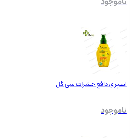
ناموجود
بستن
اسپری دافع حشرات سی گل
ناموجود