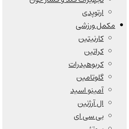
ارتوپدی
مکمل ورزشی
کارنیتین
کراتین
کربوهیدرات
گلوتامین
آمینو اسید
ال آرژنین
بی سی ای