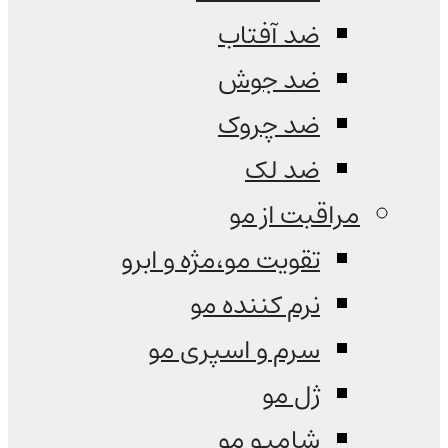
ضد آفتاب
ضد جوش
ضد چروک
ضد لک
مراقبت از مو
تقویت مو،مژه و ابرو
نرم کننده مو
سرم و اسپری مو
ژل مو
شامپو مو