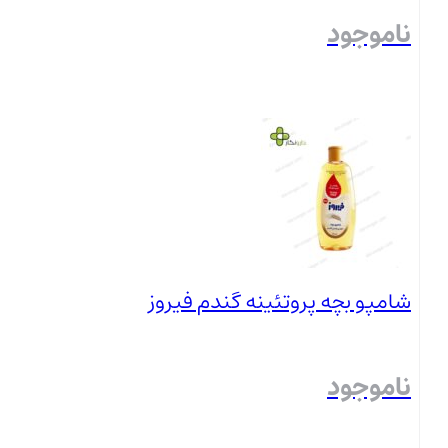
ناموجود
بستن
شامپو بچه پروتئینه گندم فیروز
ناموجود