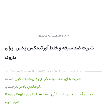
DRN-879
شناسه محصول:
شربت ضد سرفه و خلط آور تیمکس پلاس ایران
داروک
Iran Darouk Thymex Plus Anti Tussive And Expectorant 140 ml
شربت های ضد سرفه گیاهی
,
داروخانه آنلاین
دسته:
,
تیمکس پلاس
برچسب:
ضد سرفعمومیسرما خوردگی و ضد سرفهایران داروکایران140
میلی لیتر