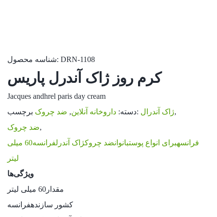
DRN-1108
شناسه محصول:
کرم روز ژاک آندرل پاریس
Jacques andhrel paris day cream
,
ژاک آندرال
برچسب:
دسته:
داروخانه آنلاین
,
ضد چروک
,
ضد چروک
فرانسهبرای انواع پوستبانوانضد چروکژاک آندرلفرانسه60 میلی
لیتر
ویژگی‌ها
مقدار
60 میلی لیتر
کشور سازنده
فرانسه