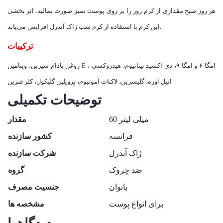
هر روز صبح مقداری از کرم روز را بر روی پوست تمیز صورت بمالید. اثر بخشی
این کرم با استفاده از کرم شب ژاک آندرل افزایش می‌یابد.
ترکیبات
روغن بادام شیرین، ویتامین E ، امگا ۶ و امگا ۹، دی اکسید تیتانیوم، هیدروکسی
اتیل اوره، گلیسرین، لاکتات آمونیوم، پروپلین گلیکول، کلر فنزین
توضیحات تکمیلی
60 میلی لیتر
مقدار
فرانسه
کشور سازنده
ژاک آندرل
شرکت سازنده
ضد چروک
گروه
بانوان
جنسیت مصرف
برای انواع پوست
مشخصه ها