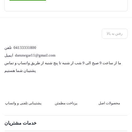
رفتن به بالا
04133331800
تلفن
darunegar11@gmail.com
ایمیل
ما از ساعت 9 صبح الی 9 شب از شنبه تا پنج شنبه از طریق واتساپ و تماس
پشتیبان شما هستیم
محصولات اصل
پرداخت مطمئن
پشتیبانی تلفنی و واتساپ
خدمات مشتریان