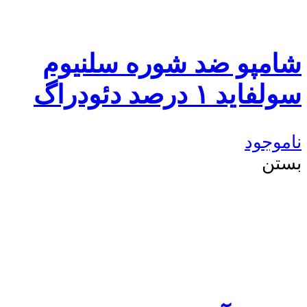
شامپو ضد شوره سلنیوم
سولفاید ۱ درصد دئودراگ
ناموجود
بستن