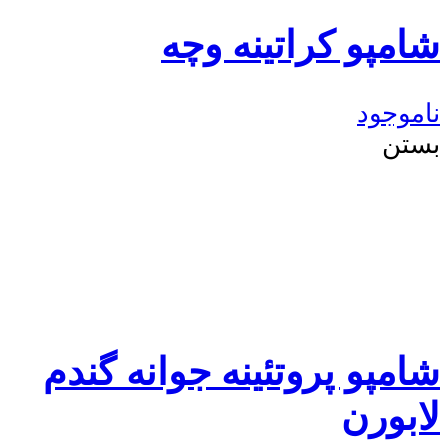
شامپو کراتینه وچه
ناموجود
بستن
شامپو پروتئینه جوانه گندم
لابورن