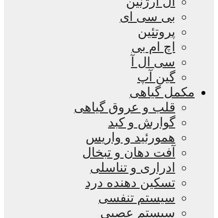
ال آرژنین
بی سی ای
پروتئین
اچ ام بی
سی ال آ
گین آپ
مکمل گیاهی
قلب و عروق گیاهی
گوارش و کبد
همورئید و واریس
آفت دهان و تبخال
ادراری و تناسلی
تسکین دهنده درد
سیستم تنفسی
سیستم عصبی