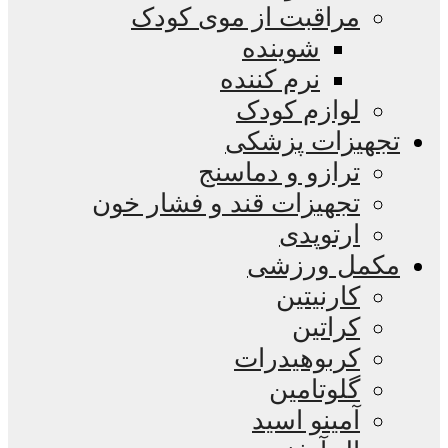
مراقبت از موی کودک
شوینده
نرم کننده
لوازم کودک
تجهیزات پزشکی
ترازو و دماسنج
تجهیزات قند و فشار خون
ارتوپدی
مکمل ورزشی
کارنیتین
کراتین
کربوهیدرات
گلوتامین
آمینو اسید