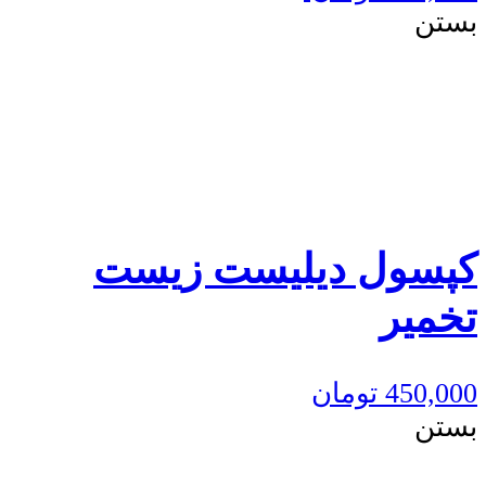
بستن
کپسول دیلیست زیست
تخمیر
450,000
تومان
بستن