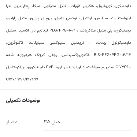
دایمتیکون کوپولیول، هگزیل لاورات، آکلیل متیکون، میکا، پنتاریتریل تترا
ایزواستئارات، سیلیس، اوکتیل متوکسی اتانول، پروپیل پارابن، متیل پارابن،
تیتانیم دی اکسید، ستیل PEG/PPG-10/1 دیمتیکون، پلی متیل متاکریلات ،
دایمتیکونول بهنات، ، تریمتیل سیلوکسی سیلیکات، لاکتوفرین،
لاکتوپروکسیداس، روغن کرچک هیدروژنه شده، BIS-PEG/PPG-14/14
دایمتیکون، تریاکونتانیل PVP، منیزیم سولفات، دیازولیدینیل اوره، Cl77491،
Cl77492، Cl77499
توضیحات تکمیلی
35 میل
مقدار