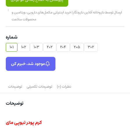
ارسال توسط داروخانه آنلاین دارونگار | خرید اینترنتی مکمل‌های دارویی، ویتامین و
محصولات سلامت
شماره
101
102
103
202
204
205
302
موجود شد، خبرم کن
نظرات (0)
توضیحات تکمیلی
توضیحات
توضیحات
کرم پودر تیوپی مای