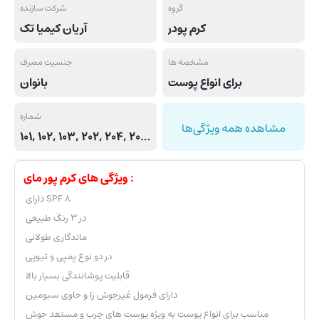
گروه
شرکت سازنده
کرم پودر
آریان کیمیا تک
مشخصه ها
جنسیت مصرف
برای انواع پوست
بانوان
شماره
مشاهده همه ویژگی‌ها
101, 102, 103, 202, 204, 205, 302
ویژگی های کرم پور مای :
دارای SPF 8
در ۳ رنگ طبیعی
ماندگاری طولانی
در دو نوع پمپی و تیوپی
قابلیت پوشانندگی بسیار بالا
دارای فرمول غیرجوش زا و حاوی سبومین
مناسب برای انواع پوست به ویژه پوست های چرب و مستعد جوش