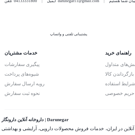
darunegar11@gmail.com
ایمیل
04133331800
تلفن
پشتیبانی تلفنی و واتساپ
راهنمای خرید
خدمات مشتریان
سش‌های متداول
پیگیری سفارشات
بازگرداندن کالا
شیوه‌های پرداخت
شرایط استفاده
رویه ارسال سفارش
حریم خصوصی
نحوه ثبت سفارش
داروخانه آنلاین دارونگار | Darunegar
ان داروخانه‌های آنلاین در ایران، خدمات فروش محصولات دارویی، آرایشی و بهداشتی