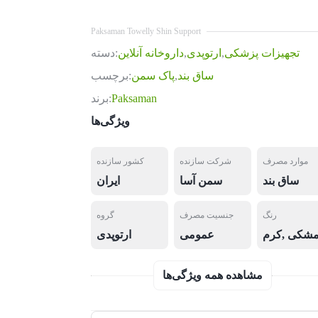
Paksaman Towelly Shin Support
تجهیزات پزشکی
,
ارتوپدی
,
داروخانه آنلاین
دسته:
ساق بند
,
پاک سمن
برچسب:
Paksaman
برند:
ویژگی‌ها
موارد مصرف
شرکت سازنده
کشور سازنده
ساق بند
سمن آسا
ایران
رنگ
جنسیت مصرف
گروه
شکی
,
کرم
عمومی
ارتوپدی
مشاهده همه ویژگی‌ها