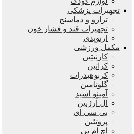
لوازم کودک
تجهیزات پزشکی
ترازو و دماسنج
تجهیزات قند و فشار خون
ارتوپدی
مکمل ورزشی
کارنیتین
کراتین
کربوهیدرات
گلوتامین
آمینو اسید
ال آرژنین
بی سی ای
پروتئین
اچ ام بی