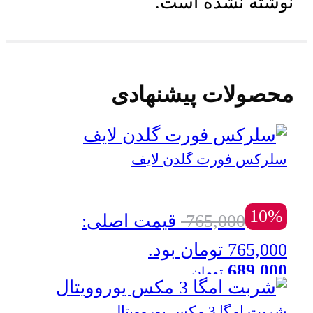
نوشته نشده است.
محصولات پیشنهادی
سلرکس فورت گلدن لایف
10%
765,000
قیمت اصلی:
765,000 تومان بود.
689,000
تومان
بستن
قیمت فعلی: 689,000 تومان.
شربت امگا 3 مکس یوروویتال