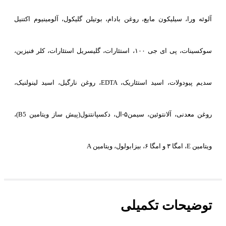
آلوئه ورا، سیلیکون مایع، روغن بادام، بوتیلن گلیکول، آلومینیوم اکتنیل
سوکسینات، پی ای جی ۱۰۰، استئارات، گلیسریل استئارات، کلر فنیزین،
سدیم پیودولات، اسید استئاریک، EDTA، روغن نارگیل، اسید لینولنیک،
روغن معدنی، آلانتوئین، سیمن۵-ال، دکسپانتنول(پیش ساز ویتامین B5)،
ویتامین E، امگا ۳ و امگا ۶، بیزابولول، ویتامین A
توضیحات تکمیلی