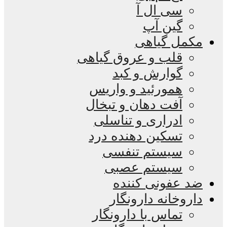
سی ال آ
گین آپ
مکمل گیاهی
قلب و عروق گیاهی
گوارش و کبد
همورئید و واریس
آفت دهان و تبخال
ادراری و تناسلی
تسکین دهنده درد
سیستم تنفسی
سیستم عصبی
ضد عفونی کننده
داروخانه دارونگار
تماس با دارونگار