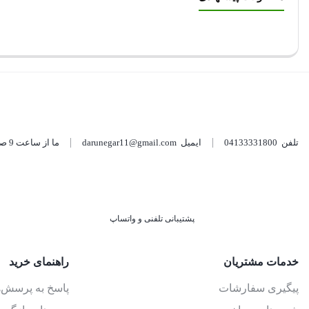
تلفن
04133331800
ایمیل
darunegar11@gmail.com
ما از ساعت 9 صبح الی 9 شب از شنبه تا پنج شنبه از طریق واتساپ و تماس پشتیبان شما هستیم
پشتیبانی تلفنی و واتساپ
خدمات مشتریان
راهنمای خرید
پیگیری سفارشات
پاسخ به پرسش‌ه