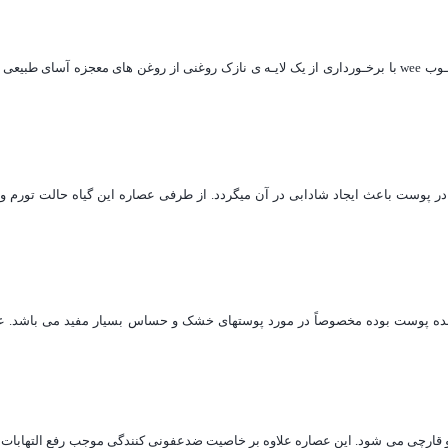
دستمال مرطوب نوزاد وی کر ویژه پوست های خیلی حساس دستمالهـای مرطـوب wee با برخـورداری از یک لایـه ی نازک روغنی از روغن های معج
 پوست باعث ایجاد شادابی در آن میگردد. از طرفی عصاره این گیاه حالت تورم و 
ننده پوست بوده مخصوصاً در مورد پوستهای خشک و حساس بسیار مفید می باشد. عص
و قارچی می شود. این عصاره علاوه بر خاصیت ضدعفونی کنندگی موجب رفع التهابات