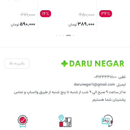
12%
14%
قیمت
قیمت
00
671,000
450,000
اصلی:
اصلی:
00
590,000
389,000
تومان
تومان
قیمت
450,000 تومان
قیمت
671,000 تومان
قی
بستن
بستن
بست
فعلی:
بود.
فعلی:
بود.
فع
389,000 تومان.
590,000 تومان.
,000
رفتن به بالا
تلفن
04133331800
ایمیل
darunegar11@gmail.com
ما از ساعت 9 صبح الی 9 شب از شنبه تا پنج شنبه از طریق واتساپ و تماس
پشتیبان شما هستیم