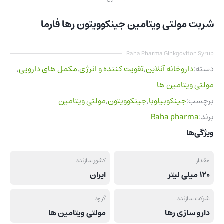
شربت مولتی ویتامین جینکوویتون رها فارما
Raha Pharma Ginkgoviton Syrup
دسته:
داروخانه آنلاین
,
تقویت کننده و انرژی
,
مکمل های دارویی
,
مولتی ویتامین ها
برچسب:
جینکوبیلوبا
,
جینکوویتون
,
مولتی ویتامین
برند:
Raha pharma
ویژگی‌ها
مقدار
کشور سازنده
120 میلی لیتر
ایران
شرکت سازنده
گروه
دارو سازی رها
مولتی ویتامین ها