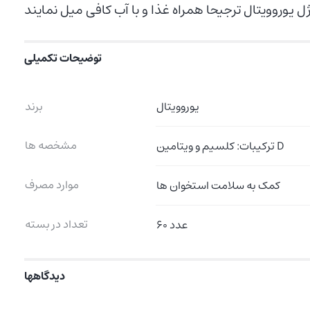
توضیحات تکمیلی
یوروویتال
برند
مشخصه ها
ترکیبات: کلسیم و ویتامین D
موارد مصرف
کمک به سلامت استخوان ها
تعداد در بسته
60 عدد
دیدگاهها