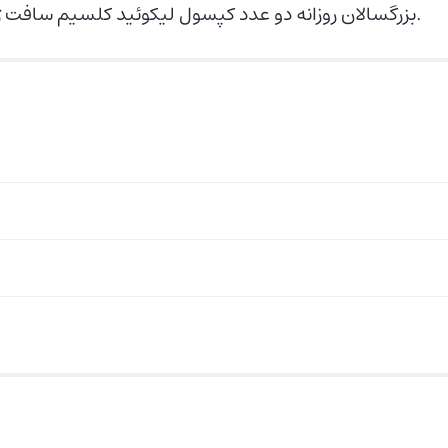
بزرگسالان روزانه دو عدد کپسول لیکوئید کلسیم سافت ژل یوروویتال ترجیحا همراه غذا و با آب کافی میل نمایند.