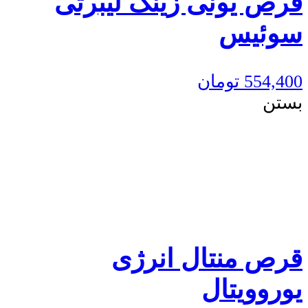
قرص یونی زینک لیبرتی
سوئیس
554,400
تومان
بستن
قرص منتال انرژی
یوروویتال