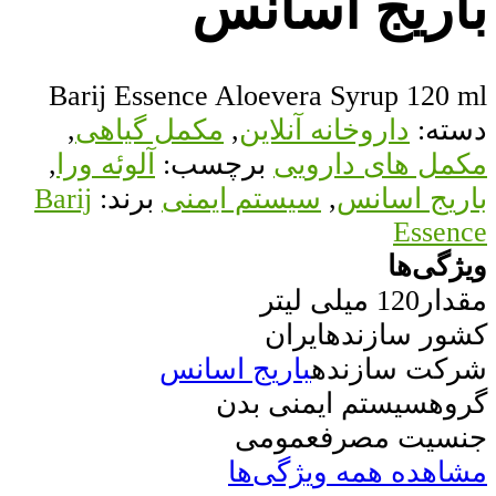
باریج اسانس
Barij Essence Aloevera Syrup 120 ml
دسته:
داروخانه آنلاین
,
مکمل گیاهی
,
مکمل های دارویی
برچسب:
آلوئه ورا
,
باریج اسانس
,
سیستم ایمنی
برند:
Barij
Essence
ویژگی‌ها
مقدار
120 میلی لیتر
کشور سازنده
ایران
شرکت سازنده
باریج اسانس
گروه
سیستم ایمنی بدن
جنسیت مصرف
عمومی
مشاهده همه ویژگی‌ها