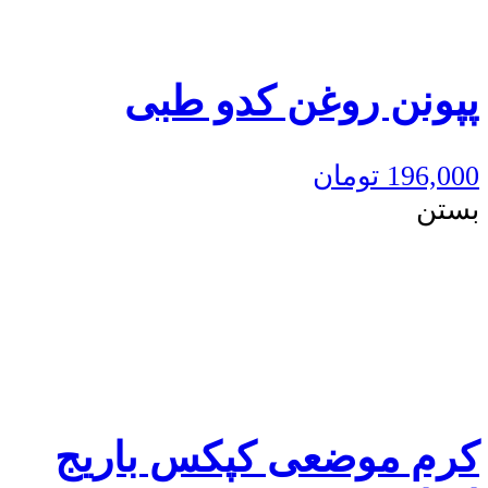
پپونن روغن کدو طبی
196,000
تومان
بستن
کرم موضعی کپکس باریج