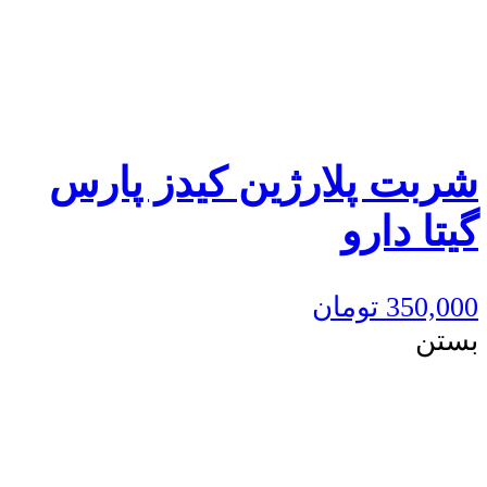
شربت پلارژین کیدز پارس
گیتا دارو
350,000
تومان
بستن