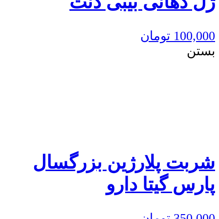
ژل دهانی بیبی دنت
100,000
تومان
بستن
شربت پلارژین بزرگسال
پارس گیتا دارو
350,000
تومان