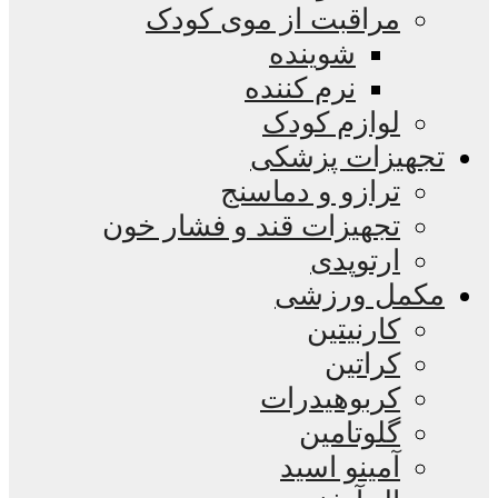
مراقبت از موی کودک
شوینده
نرم کننده
لوازم کودک
تجهیزات پزشکی
ترازو و دماسنج
تجهیزات قند و فشار خون
ارتوپدی
مکمل ورزشی
کارنیتین
کراتین
کربوهیدرات
گلوتامین
آمینو اسید