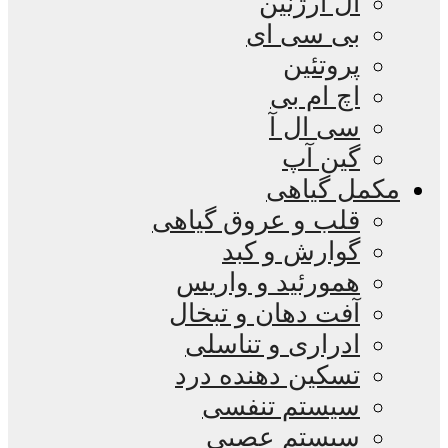
ال آرژنین
بی سی ای
پروتئین
اچ ام بی
سی ال آ
گین آپ
مکمل گیاهی
قلب و عروق گیاهی
گوارش و کبد
همورئید و واریس
آفت دهان و تبخال
ادراری و تناسلی
تسکین دهنده درد
سیستم تنفسی
سیستم عصبی