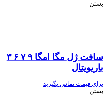
بستن
سافت ژل مگا امگا ۹ ۷ ۶ ۳
باریویتال
برای قیمت تماس بگیرید
بستن