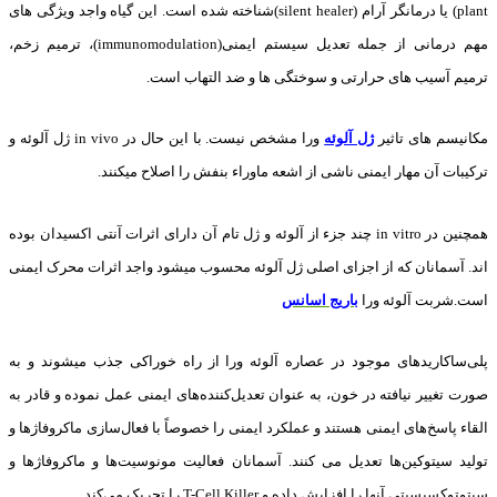
plant) یا درمانگر آرام (silent healer)شناخته شده است. این گیاه واجد ویژگی های
مهم درمانی از جمله تعدیل سیستم ایمنی(immunomodulation)، ترمیم زخم،
ترمیم آسیب های حرارتی و سوختگی ها و ضد التهاب است.
مکانیسم های تاثیر
ژل آلوئه
ورا مشخص نیست. با این حال در in vivo ژل آلوئه و
ترکیبات آن مهار ایمنی ناشی از اشعه ماوراء بنفش را اصلاح میکنند.
همچنین در in vitro چند جزء از آلوئه و ژل تام آن دارای اثرات آنتی اکسیدان بوده
اند. آسمانان که از اجزای اصلی ژل آلوئه محسوب میشود واجد اثرات محرک ایمنی
است.شربت آلوئه ورا
باریج اسانس
پلی‌ساکاریدهای موجود در عصاره آلوئه ورا از راه خوراکی جذب میشوند و به
صورت تغییر نیافته در خون، به عنوان تعدیل‌کننده‌های ایمنی عمل نموده و قادر به
القاء پاسخ‌های ایمنی هستند و عملکرد ایمنی را خصوصاً با فعال‌سازی ماکروفاژها و
تولید سیتوکین‌ها تعدیل می‌ کنند. آسمانان فعالیت مونوسیت‌ها و ماکروفاژها و
سیتوتوکسیسیتی آنها را افزایش داده و T-Cell Killer را تحریک می‌کند.