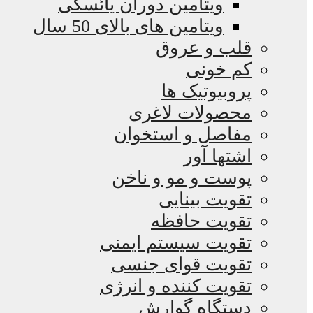
ویتامین دوران یائسگی
ویتامین های بالای 50 سال
قلب و عروق
کم خونی
پروبیوتیک ها
محصولات لاغری
مفاصل و استخوان
اشتها آور
پوست و مو و ناخن
تقویت بینایی
تقویت حافظه
تقویت سیستم ایمنی
تقویت قوای جنسی
تقویت کننده و انرژی
دستگاه گوارش