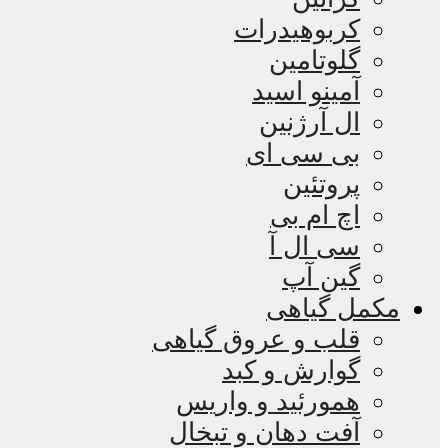
کربوهیدرات
گلوتامین
آمینو اسید
ال آرژنین
بی سی ای
پروتئین
اچ ام بی
سی ال آ
گین آپ
مکمل گیاهی
قلب و عروق گیاهی
گوارش و کبد
همورئید و واریس
آفت دهان و تبخال