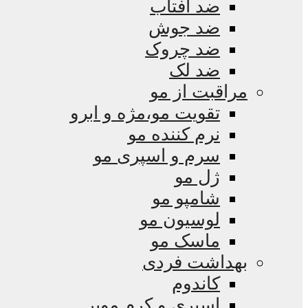
ضد آفتاب
ضد جوش
ضد چروک
ضد لک
مراقبت از مو
تقویت مو،مژه و ابرو
نرم کننده مو
سرم و اسپری مو
ژل مو
شامپو مو
لوسیون مو
ماسک مو
بهداشت فردی
کاندوم
اسپری و کرم موبر