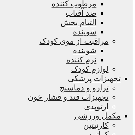
مرطوب کننده
ضد آفتاب
التیام بخش
شوینده
مراقبت از موی کودک
شوینده
نرم کننده
لوازم کودک
تجهیزات پزشکی
ترازو و دماسنج
تجهیزات قند و فشار خون
ارتوپدی
مکمل ورزشی
کارنیتین
کراتین