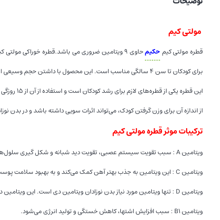
توضیحات
مولتی کیم
قطره مولتی کیم
حکیم
حاوی ۹ ویتامین ضروری می باشد.قطره خوراکی مول
برای کودکان تا سن ۴ سالگی مناسب است. این محصول با داشتن حجم وسیعی از ویتامین‌ها، انتخاب مناسبی برای جلوگیری از فقر کودکان به مواد مغذی است.
این قطره یکی از قطره‌های لازم برای رشد کودکان است و استفاده از آن از ۱۵ روزگی شروع می‌شود. مصرف این مکمل سبب می‌شود تا
از اندازه آن برای وزن گرفتن کودک، می‌تواند اثرات سویی داشته باشد و در بدن نوز
ترکیبات موثر قطره مولتی کیم
ویتامین A : سبب تقویت سیستم عصبی، تقویت دید شبانه و شکل گیری سلول‌ها می‌شود.
ویتامین C : این ویتامین به جذب بهتر آهن کمک می‌کند و به بهبود سلامت پوست، کاهش علائم سرماخوردگی، کاهش دوره نقاهت بیماری و تقویت سیستم ایمنی بدن کمک می‌کند.
ویتامین D : تنها ویتامین مورد نیاز بدن نوزادان ویتامین دی است. این ویتامین در کاهش خستگی و افزایش جذب آهن موثر است.
ویتامین B1 : سبب افزایش اشتها، کاهش خستگی و تولید انرژی می‌شود.