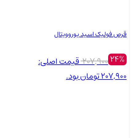
قرص فولیک اسید یوروویتال
24%
207,900
قیمت اصلی:
207,900 تومان بود.
159,000
تومان
بستن
قیمت فعلی: 159,000 تومان.