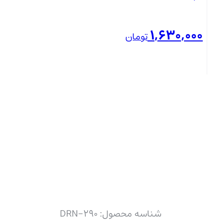
1,630,000
تومان
بستن
شناسه محصول:
DRN-290