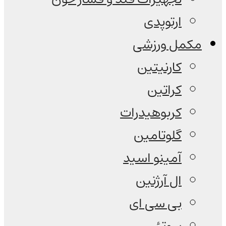
ارتوپدی
مکمل ورزشی
کارنیتین
کراتین
کربوهیدرات
گلوتامین
آمینو اسید
ال آرژنین
بی سی ای