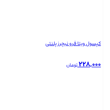
350,000
تومان
بستن
قیمت فعلی: 350,000 تومان.
کپسول ویتا فرو نیچرز پلنتی
228,000
تومان
بستن