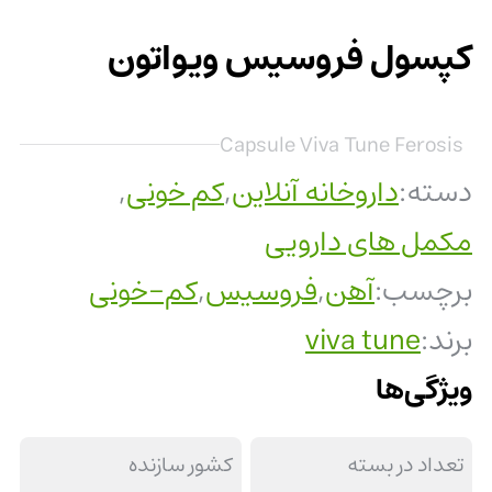
کپسول فروسیس ویواتون
Capsule Viva Tune Ferosis
دسته:
داروخانه آنلاین
,
کم خونی
,
مکمل های دارویی
برچسب:
آهن
,
فروسیس
,
کم-خونی
برند:
viva tune
ویژگی‌ها
تعداد در بسته
کشور سازنده