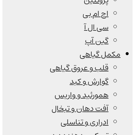
پروتئین
اچ ام بی
سی ال آ
گین آپ
مکمل گیاهی
قلب و عروق گیاهی
گوارش و کبد
همورئید و واریس
آفت دهان و تبخال
ادراری و تناسلی