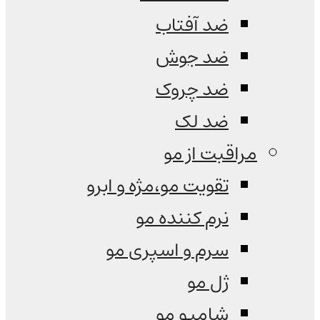
ضد آفتاب
ضد جوش
ضد چروک
ضد لک
مراقبت از مو
تقویت مو،مژه و ابرو
نرم کننده مو
سرم و اسپری مو
ژل مو
شامپو مو