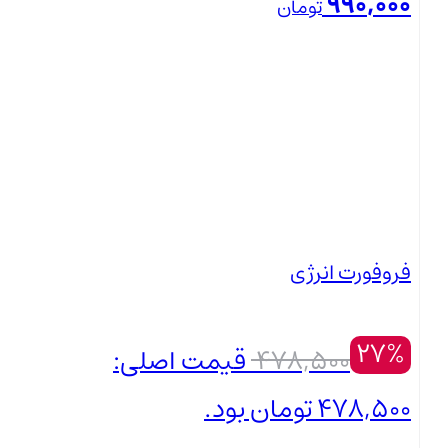
990,000
تومان
بستن
فروفورت انرژی
27%
478,500
قیمت اصلی:
478,500 تومان بود.