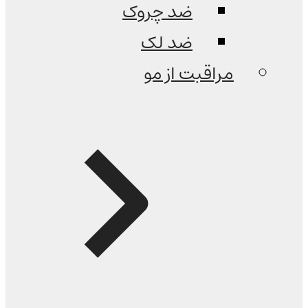
ضد چروک
ضد لک
مراقبت از مو