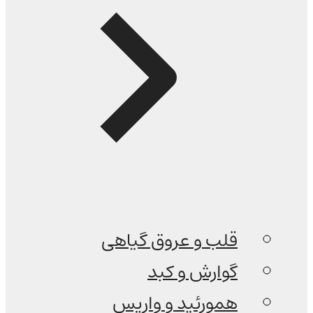
قلب و عروق گیاهی
گوارش و کبد
همورئید و واریس