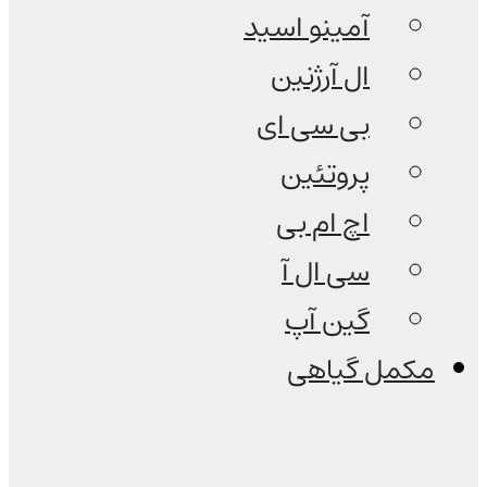
آمینو اسید
ال آرژنین
بی سی ای
پروتئین
اچ ام بی
سی ال آ
گین آپ
مکمل گیاهی