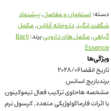
دسته:
استخوان و مفاصل
,
پیشنهاد
شگفت انگیز
,
داروخانه آنلاین
,
مکمل
گیاهی
,
مکمل های دارویی
برند:
Barij
Essence
ویژگی‌ها
تاریخ انقضا
2028/06
برند
باریج اسانس
مشخصه ها
حاوی ترکیب فعال تیموکینون
با اثرات فارماکولوژیکی متعدد, کپسول نرم