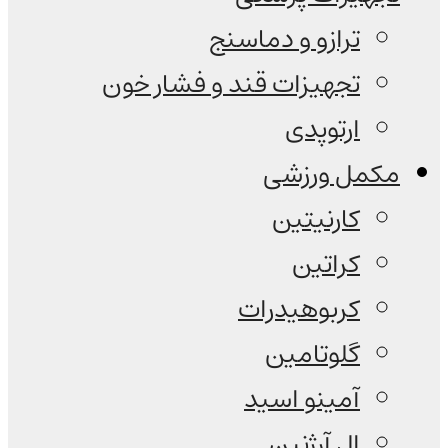
ترازو و دماسنج
تجهیزات قند و فشار خون
ارتوپدی
مکمل ورزشی
کارنیتین
کراتین
کربوهیدرات
گلوتامین
آمینو اسید
ال آرژنین