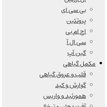
بی سی ای
پروتئین
اچ ام بی
سی ال آ
گین آپ
مکمل گیاهی
قلب و عروق گیاهی
گوارش و کبد
همورئید و واریس
آفت دهان و تبخال