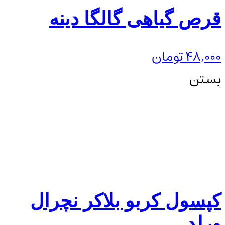
قرص گیاهی گالگا دینه
48,000
تومان
بستن
کپسول کربو بلاکر نچرال
ورلد