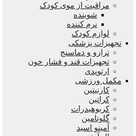
مراقبت از موی کودک
شوینده
نرم کننده
لوازم کودک
تجهیزات پزشکی
ترازو و دماسنج
تجهیزات قند و فشار خون
ارتوپدی
مکمل ورزشی
کارنیتین
کراتین
کربوهیدرات
گلوتامین
آمینو اسید