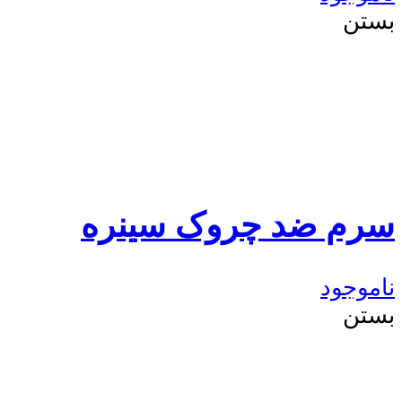
بستن
سرم ضد چروک سینره
ناموجود
بستن