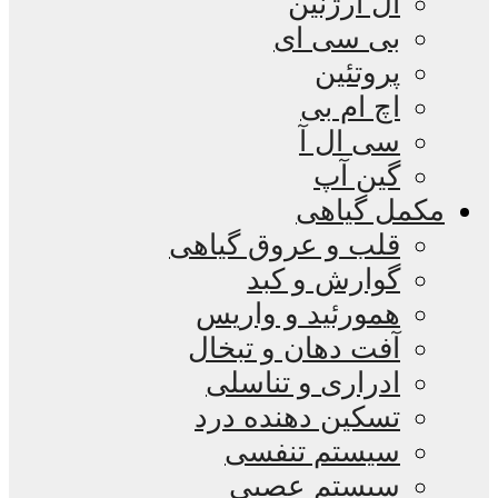
ال آرژنین
بی سی ای
پروتئین
اچ ام بی
سی ال آ
گین آپ
مکمل گیاهی
قلب و عروق گیاهی
گوارش و کبد
همورئید و واریس
آفت دهان و تبخال
ادراری و تناسلی
تسکین دهنده درد
سیستم تنفسی
سیستم عصبی