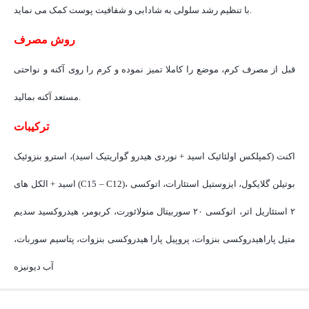
با تنظیم رشد سلولی به شادابی و شفافیت پوست کمک می نماید.
روش مصرف
قبل از مصرف کرم، موضع را کاملا تمیز نموده و کرم را روی آکنه و نواحتی
مستعد آکنه بمالید.
ترکیبات
اکنت (کمپلکس اولئائیک اسید + نوردی هیدرو گواریتیک اسید)، استرو بنزوئیک
اسید + الکل های (C15 – C12)، بوتیلن گلایکول، ایزوستیل استئارات، اتوکسی
۲ استئاریل اتر، اتوکسی ۲۰ سوربیتال منولائورت، کربومر، هیدروکسید سدیم
متیل پاراهیدروکسی بنزوات، پروپیل پارا هیدروکسی بنزوات، پتاسیم سوربات،
آب دیونیزه