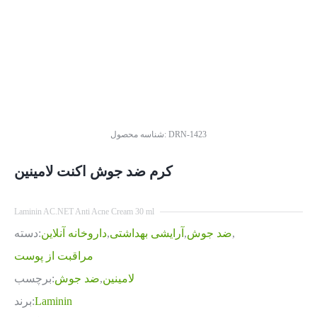
DRN-1423
شناسه محصول:
کرم ضد جوش اکنت لامینین
Laminin AC.NET Anti Acne Cream 30 ml
,
ضد جوش
,
آرایشی بهداشتی
,
داروخانه آنلاین
دسته:
مراقبت از پوست
لامینین
,
ضد جوش
برچسب:
Laminin
برند: