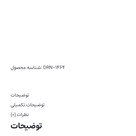
DRN-1464
شناسه محصول:
توضیحات
توضیحات تکمیلی
نظرات (0)
توضیحات