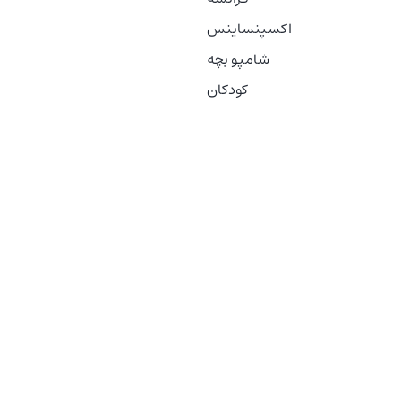
اکسپنساینس
شامپو بچه
کودکان