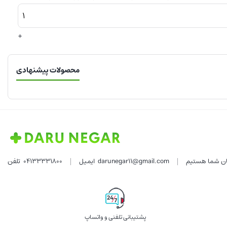
+
محصولات پیشنهادی
darunegar11@gmail.com
ایمیل
04133331800
تلفن
پشتیبانی تلفنی و واتساپ