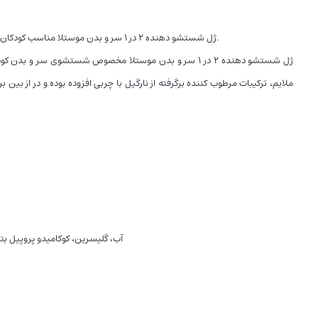
ژل شستشو دهنده ۲ در ۱ سر و بدن موستلا مناسب کودکان و نوزادان بوده که ضمن پاک کنندگی به لایه طبیعی هیدرولیپیدی پوست آسیبی وارد نمی‌کند. این محصول چشم کودک را نمی سوزاند و از التهابات پوستی جلوگیری می‌کند.
ژل شستشو دهنده ۲ در ۱ سر و بدن موستلا مخصوص شستشوی سر
ملایم، ترکیبات مرطوب کننده برگرفته از نارگیل با چربی افزوده بوده و در از
آب، گلیسرین، کوکامیدو پروپیل بتائین، سدیم میرت س