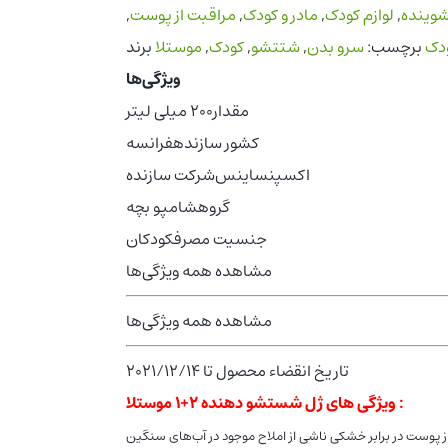
وینده
,
لوازم کودک
,
مادر و کودک
,
مراقبت از پوست
,
ودک
برچسب:
سرو بدن
,
شتتشو
,
کودک
,
موستلا
ویژگی‌ها
مقدار
200 میلی لیتر
کشور سازنده
فرانسه
اکسپنساینس
شرکت سازنده
گروه
شامپو بچه
جنسیت مصرف
کودکان
مشاهده همه ویژگی‌ها
مشاهده همه ویژگی‌ها
تاریخ انقضاء محصول تا 2021/12/14
ویژگی های ژل شستشو دهنده ۲+۱ موستلا :
 پوست در برابر خشکی ناشی از املاح موجود در آب‌های سنگین