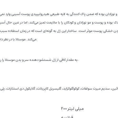
 و بدن کودک بوده و پوست و مو نوزادان و کودکان را با ملایمت تمیز می‌کند، اما در عین حا
 بین بردن خشکی پوست موثر است. ساختار این ژل به گونه‌ای است که در زمان استفاده س
می‌کند. موستلا با در نظر داشتن سلامت پوست کودکان تمامی موارد لازم را در محصولات خود به کار برده است.
به مقدار کافی از ژل شستشو دهنده سر و بدن موستلا را روی موی خیس و پوست بدن مالیده، به آرامی ماساژ دهید و سپس آبکشی نمایید.
ولفات، کوکوگلوکزاید، گلیسریل کاپریلات، گلایکول دی استئارات، پلی کوتاترنیوم ۱۰، پتاسیم سوربات، سیتریک اسید، عصاره میوه آووک
200 میلی لیتر
فرانسه