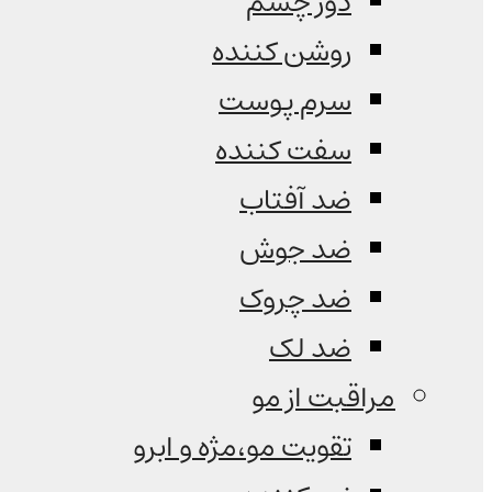
دور چشم
روشن کننده
سرم پوست
سفت کننده
ضد آفتاب
ضد جوش
ضد چروک
ضد لک
مراقبت از مو
تقویت مو،مژه و ابرو