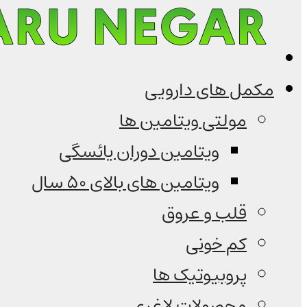
مکمل های دارویی
مولتی ویتامین ها
ویتامین دوران یائسگی
ویتامین های بالای 50 سال
قلب و عروق
کم خونی
پروبیوتیک ها
محصولات لاغری