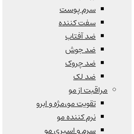
سرم پوست
سفت کننده
ضد آفتاب
ضد جوش
ضد چروک
ضد لک
مراقبت از مو
تقویت مو،مژه و ابرو
نرم کننده مو
سرم و اسپری مو