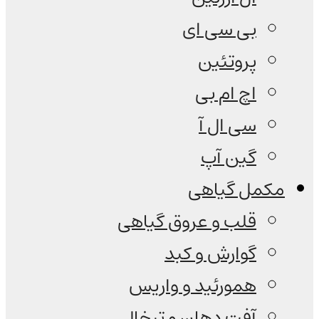
بی سی ای
پروتئین
اچ ام بی
سی ال آ
گین آپ
مکمل گیاهی
قلب و عروق گیاهی
گوارش و کبد
همورئید و واریس
آفت دهان و تبخال