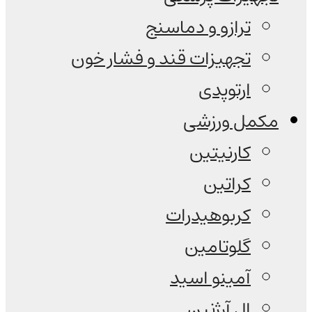
ترازو و دماسنج
تجهیزات قند و فشار خون
ارتوپدی
مکمل ورزشی
کارنیتین
کراتین
کربوهیدرات
گلوتامین
آمینو اسید
ال آرژنین