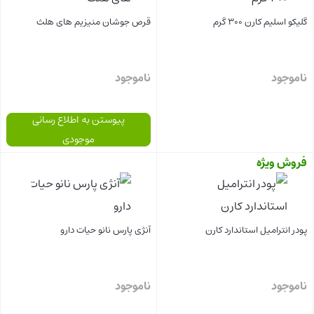
گلیکو اسلیم کارن 300 گرم
قرص جوشان منیزیم های هلث
ناموجود
ناموجود
پیوستن به اطلاع رسانی
موجودی
فروش ویژه
بستن
بستن
پودر انترامیل استاندارد کارن
آنژی پارس نانو حیات دارو
ناموجود
ناموجود