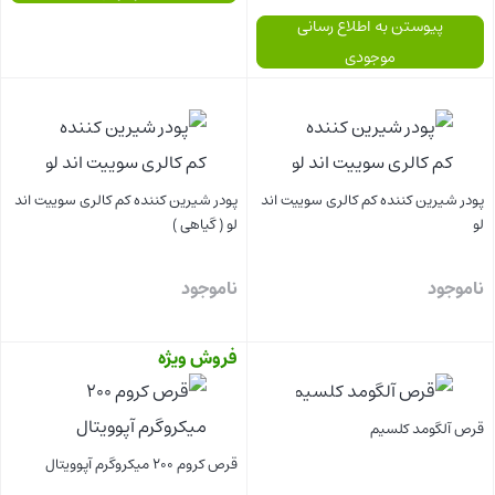
پیوستن به اطلاع رسانی
موجودی
بستن
بستن
پودر شیرین کننده کم کالری سوییت اند
پودر شیرین کننده کم کالری سوییت اند
لو
لو ( گیاهی )
ناموجود
ناموجود
فروش ویژه
بستن
بستن
قرص آلگومد کلسیم
قرص کروم 200 میکروگرم آپوویتال